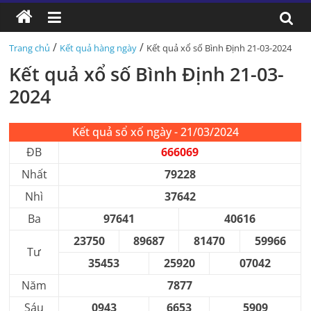
/
/
Trang chủ
Kết quả hàng ngày
Kết quả xổ số Bình Định 21-03-2024
Kết quả xổ số Bình Định 21-03-
2024
Kết quả sổ xố ngày - 21/03/2024
ĐB
666069
Nhất
79228
Nhì
37642
Ba
97641
40616
23750
89687
81470
59966
Tư
35453
25920
07042
Năm
7877
Sáu
0943
6653
5909