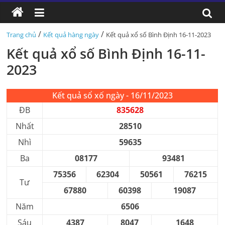
/
/
Trang chủ
Kết quả hàng ngày
Kết quả xổ số Bình Định 16-11-2023
Kết quả xổ số Bình Định 16-11-
2023
Kết quả sổ xố ngày - 16/11/2023
ĐB
835628
Nhất
28510
Nhì
59635
Ba
08177
93481
75356
62304
50561
76215
Tư
67880
60398
19087
Năm
6506
Sáu
4387
8047
1648