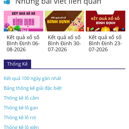
Những bài viết liên quan
Kết quả xổ số
Kết quả xổ số
Kết quả xổ số
Bình Định 06-
Bình Định 30-
Bình Định 23-
08-2026
07-2026
07-2026
Thống Kê
Kết quả 100 ngày gần nhất
Bảng thống kê giải đặc biệt
Thống kê lô câm
Thống kê lô gan
Thống kê lô rơi
Thống kê lô xiên