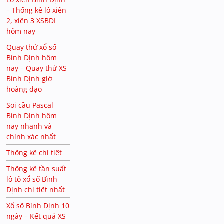
– Thống kê lô xiên
2, xiên 3 XSBDI
hôm nay
Quay thử xổ số
Bình Định hôm
nay – Quay thử XS
Bình Định giờ
hoàng đạo
Soi cầu Pascal
Bình Định hôm
nay nhanh và
chính xác nhất
Thống kê chi tiết
Thống kê tần suất
lô tô xổ số Bình
Định chi tiết nhất
Xổ số Bình Định 10
ngày – Kết quả XS