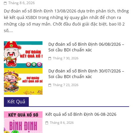
Tháng 8 6, 2026
Dự đoán xổ số Bình Định 13/08/2026 dựa trên phân tích, thống
kê kết quả XSBDI trong những kỳ quay gần nhất để chọn ra
những cặp số may mắn. Chốt đầu đuôi giải đặc biệt, bao lô 2
số,...
Dự đoán xổ số Bình Định 06/08/2026 –
Soi cầu BDI chuẩn xác
Tháng 7 30, 2026
Dự đoán xổ số Bình Định 30/07/2026 –
Soi cầu BDI chuẩn xác
Tháng 7 23, 2026
Kết Quả
Kết quả xổ số Bình Định 06-08-2026
Tháng 8 6, 2026