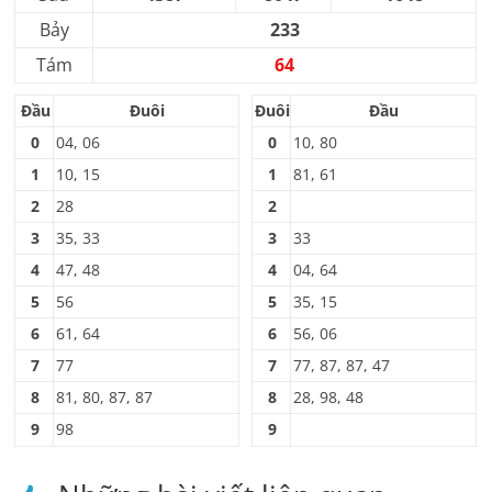
Bảy
233
Tám
64
Đầu
Đuôi
Đuôi
Đầu
0
04, 06
0
10, 80
1
10, 15
1
81, 61
2
28
2
3
35, 33
3
33
4
47, 48
4
04, 64
5
56
5
35, 15
6
61, 64
6
56, 06
7
77
7
77, 87, 87, 47
8
81, 80, 87, 87
8
28, 98, 48
9
98
9