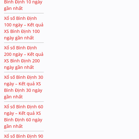
Bình Định 10 ngày
gần nhất
Xổ số Bình Định
100 ngày – Kết quả
XS Bình Định 100
ngày gần nhất
Xổ số Bình Định
200 ngày – Kết quả
XS Bình Định 200
ngày gần nhất
Xổ số Bình Định 30
ngày – Kết quả XS
Bình Định 30 ngày
gần nhất
Xổ số Bình Định 60
ngày – Kết quả XS
Bình Định 60 ngày
gần nhất
Xổ số Bình Định 90