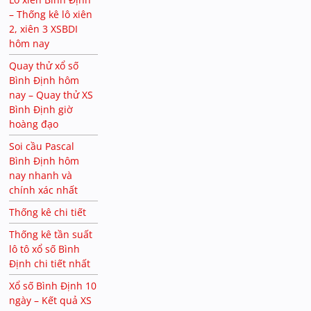
– Thống kê lô xiên
2, xiên 3 XSBDI
hôm nay
Quay thử xổ số
Bình Định hôm
nay – Quay thử XS
Bình Định giờ
hoàng đạo
Soi cầu Pascal
Bình Định hôm
nay nhanh và
chính xác nhất
Thống kê chi tiết
Thống kê tần suất
lô tô xổ số Bình
Định chi tiết nhất
Xổ số Bình Định 10
ngày – Kết quả XS