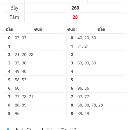
Bảy
260
Tám
28
Đầu
Đuôi
Đuôi
Đầu
0
07, 03
0
40, 20, 60
1
1
71, 21
2
21, 20, 28
2
3
33, 36
3
33, 03, 53
4
49, 40
4
5
58, 53
5
6
60
6
96, 36
7
77, 78, 71
7
07, 77
8
88, 89
8
58, 88, 78, 28
9
96
9
89, 49