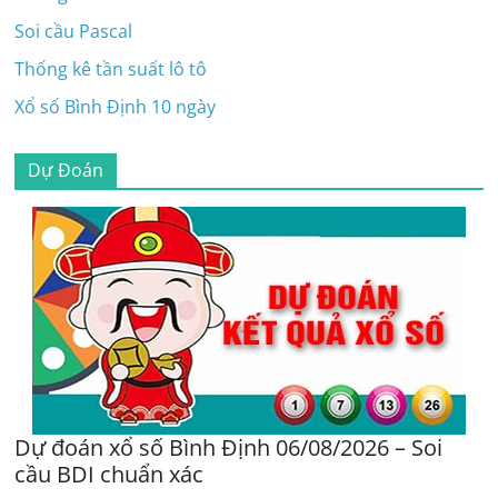
Soi cầu Pascal
Thống kê tần suất lô tô
Xổ số Bình Định 10 ngày
Dự Đoán
Dự đoán xổ số Bình Định 06/08/2026 – Soi
cầu BDI chuẩn xác