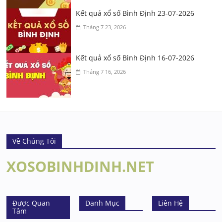
Kết quả xổ số Bình Định 23-07-2026
Tháng 7 23, 2026
Kết quả xổ số Bình Định 16-07-2026
Tháng 7 16, 2026
Về Chúng Tôi
XOSOBINHDINH.NET
Được Quan
Danh Mục
Liên Hệ
Tâm