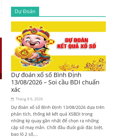
Dự Đoán
Dự đoán xổ số Bình Định
13/08/2026 – Soi cầu BDI chuẩn
xác
Tháng 8 6, 2026
Dự đoán xổ số Bình Định 13/08/2026 dựa trên
phân tích, thống kê kết quả XSBDI trong
những kỳ quay gần nhất để chọn ra những
cặp số may mắn. Chốt đầu đuôi giải đặc biệt,
bao lô 2 số,...