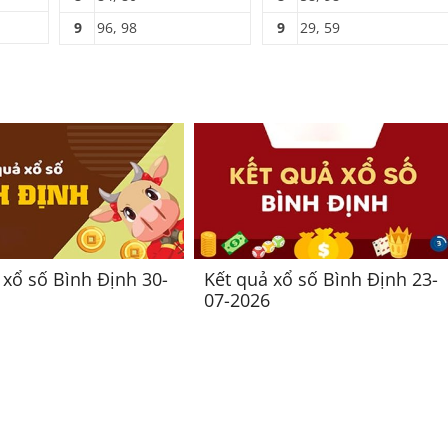
9
96, 98
9
29, 59
 xổ số Bình Định 30-
Kết quả xổ số Bình Định 23-
07-2026