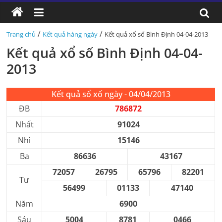
/
/
Trang chủ
Kết quả hàng ngày
Kết quả xổ số Bình Định 04-04-2013
Kết quả xổ số Bình Định 04-04-
2013
Kết quả sổ xố ngày - 04/04/2013
ĐB
786872
Nhất
91024
Nhì
15146
Ba
86636
43167
72057
26795
65796
82201
Tư
56499
01133
47140
Năm
6900
Sáu
5004
8781
0466