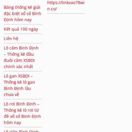
https://linkvao78wi
Bảng thống kê giải
n.co/
đặc biệt xổ số Bình
Định hôm nay
Kết quả 100 ngày
Liên hệ
Lô câm Bình Định
– Thống kê đầu
đuôi câm XSBDI
chính xác nhất
Lô gan XSBDI –
Thống kê lô gan
Bình Định lâu
chưa về
Lô rơi Bình Định –
Thống kê lô rơi từ
đề xổ số Bình Định
hôm nay
Lô xiên Bình Định