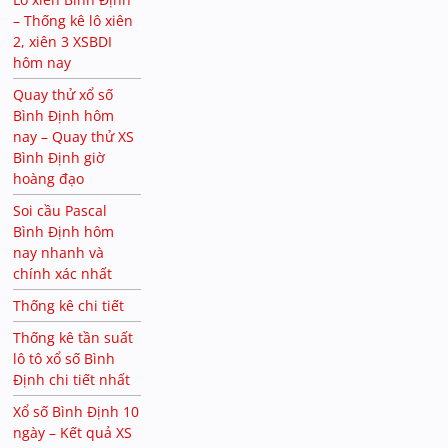
– Thống kê lô xiên
2, xiên 3 XSBDI
hôm nay
Quay thử xổ số
Bình Định hôm
nay – Quay thử XS
Bình Định giờ
hoàng đạo
Soi cầu Pascal
Bình Định hôm
nay nhanh và
chính xác nhất
Thống kê chi tiết
Thống kê tần suất
lô tô xổ số Bình
Định chi tiết nhất
Xổ số Bình Định 10
ngày – Kết quả XS