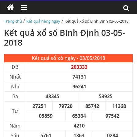
/
/
Trang chủ
Kết quả hàng ngày
Kết quả xổ số Bình Định 03-05-2018
Kết quả xổ số Bình Định 03-05-
2018
Kết quả sổ xố ngày - 03/05/2018
ĐB
203333
Nhất
74131
Nhì
96241
Ba
48345
53925
27251
79720
85742
11368
Tư
05859
65364
97542
Năm
4210
Sáu
5761
1363
0284