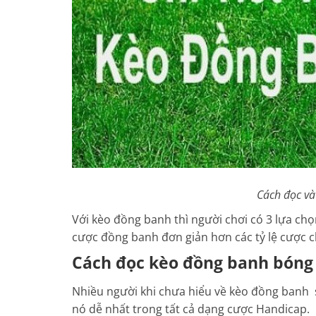
Cách đọc và
Với kèo đồng banh thì người chơi có 3 lựa chọ
cược đồng banh đơn giản hơn các tỷ lệ cược c
Cách đọc kèo đồng banh bóng
Nhiều người khi chưa hiểu về kèo đồng banh
nó dễ nhất trong tất cả dạng cược Handicap.