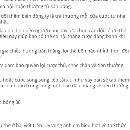
 cơ hội nhận thưởng từ sân bóng.
õi thêm biến đồng tỷ lệ trả thưởng mỗi cửa cược từ nhà
nhất.
ấu ổn định nên người chơi hãy lựa chọn các đội có ưu thế
 Điều này giúp bạn có thể cơ hội thắng cược đồng banh khi
 giá chiều hướng bàn thắng, lợi thế bên nào nhỉnh hơn, đội
ợc.
ằm đảm bảo quyền lợi cược thủ, chắc chắn về tiền thưởng
ụ hoặc cược song song kèo tài xỉu, như vậy bạn sẽ tạo thêm
ưu lợi nhuận trong cùng một trận đấu, mang về tiền thưởng
o bóng 88
cụ thể ở bài viết trên. Hy vọng anh em hiểu hơn về thể thức