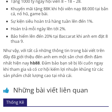
Tặng 1000 tỷ ngày hội viên 8 – 18 – 28.
Khuyến mãi tặng 88K khi hội viên nạp 88.000 tại bắn
cá, nổ hũ, game bài.
Sự kiện siêu hoàn trả hàng tuần lên đến 1%.
Hoàn trả mỗi ngày lên tới 2%.
Bảo hiểm lên đến 20% tại Baccarat khi anh em đặt 8
thua 9.
Như vậy, với tất cả những thông tin trong bài viết trên
đây đã giới thiệu đến anh em một sân chơi đình đám
nhất hiện nay
hb88
. Đảm bảo bạn sẽ bị lôi cuốn ngay
khi tham gia và có cơ hội kiếm lợi nhuận khủng từ các
sản phẩm chất lượng cao tại nhà cái.
Những bài viết liên quan
Thống Kê