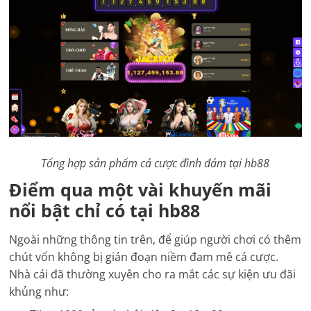
Tổng hợp sản phẩm cá cược đình đám tại hb88
Điểm qua một vài khuyến mãi
nổi bật chỉ có tại hb88
Ngoài những thông tin trên, để giúp người chơi có thêm
chút vốn không bị gián đoạn niềm đam mê cá cược.
Nhà cái đã thường xuyên cho ra mắt các sự kiện ưu đãi
khủng như: