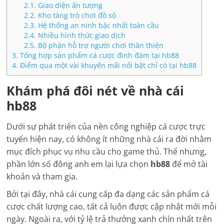
2.1.
Giao diện ấn tượng
2.2.
Kho tàng trò chơi đồ sộ
2.3.
Hệ thống an ninh bậc nhất toàn cầu
2.4.
Nhiều hình thức giao dịch
2.5.
Bộ phận hỗ trợ người chơi thân thiện
3.
Tổng hợp sản phẩm cá cược đình đám tại hb88
4.
Điểm qua một vài khuyến mãi nổi bật chỉ có tại hb88
Khám phá đôi nét về nhà cái
hb88
Dưới sự phát triển của nền công nghiệp cá cược trực
tuyến hiện nay, có không ít những nhà cái ra đời nhằm
mục đích phục vụ nhu cầu cho game thủ. Thế nhưng,
phần lớn số đông anh em lại lựa chọn
hb88
để mở tài
khoản và tham gia.
Bởi tại đây, nhà cái cung cấp đa dạng các sản phẩm cá
cược chất lượng cao, tất cả luôn được cập nhật mới mỗi
ngày. Ngoài ra, với tỷ lệ trả thưởng xanh chín nhất trên