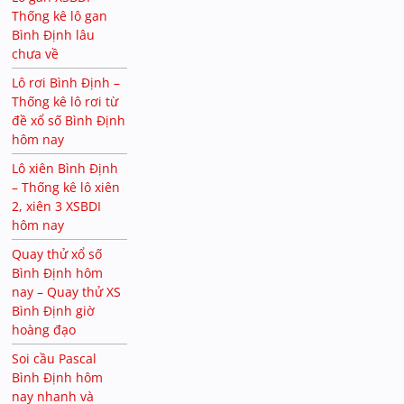
Thống kê lô gan
Bình Định lâu
chưa về
Lô rơi Bình Định –
Thống kê lô rơi từ
đề xổ số Bình Định
hôm nay
Lô xiên Bình Định
– Thống kê lô xiên
2, xiên 3 XSBDI
hôm nay
Quay thử xổ số
Bình Định hôm
nay – Quay thử XS
Bình Định giờ
hoàng đạo
Soi cầu Pascal
Bình Định hôm
nay nhanh và