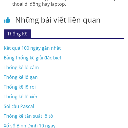
thoại di động hay laptop.
Những bài viết liên quan
Thống Kê
Kết quả 100 ngày gần nhất
Bảng thống kê giải đặc biệt
Thống kê lô câm
Thống kê lô gan
Thống kê lô rơi
Thống kê lô xiên
Soi cầu Pascal
Thống kê tần suất lô tô
Xổ số Bình Định 10 ngày