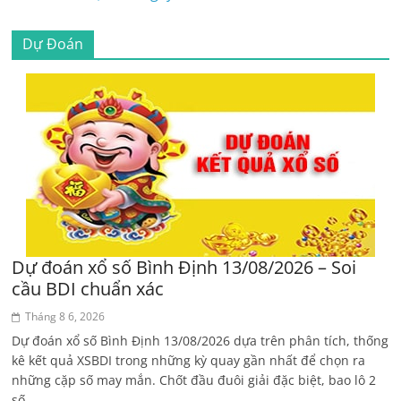
Dự Đoán
Dự đoán xổ số Bình Định 13/08/2026 – Soi
cầu BDI chuẩn xác
Tháng 8 6, 2026
Dự đoán xổ số Bình Định 13/08/2026 dựa trên phân tích, thống
kê kết quả XSBDI trong những kỳ quay gần nhất để chọn ra
những cặp số may mắn. Chốt đầu đuôi giải đặc biệt, bao lô 2
số,...