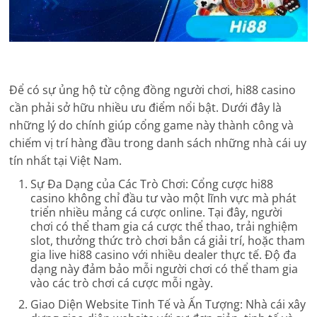
Để có sự ủng hộ từ cộng đồng người chơi, hi88 casino
cần phải sở hữu nhiều ưu điểm nổi bật. Dưới đây là
những lý do chính giúp cổng game này thành công và
chiếm vị trí hàng đầu trong danh sách những nhà cái uy
tín nhất tại Việt Nam.
Sự Đa Dạng của Các Trò Chơi: Cổng cược hi88
casino không chỉ đầu tư vào một lĩnh vực mà phát
triển nhiều mảng cá cược online. Tại đây, người
chơi có thể tham gia cá cược thể thao, trải nghiệm
slot, thưởng thức trò chơi bắn cá giải trí, hoặc tham
gia live hi88 casino với nhiều dealer thực tế. Độ đa
dạng này đảm bảo mỗi người chơi có thể tham gia
vào các trò chơi cá cược mỗi ngày.
Giao Diện Website Tinh Tế và Ấn Tượng: Nhà cái xây