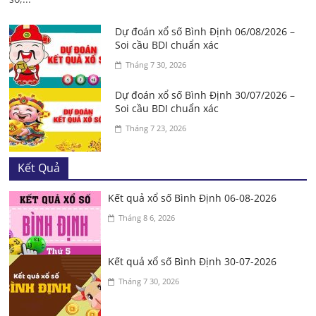
Dự đoán xổ số Bình Định 06/08/2026 –
Soi cầu BDI chuẩn xác
Tháng 7 30, 2026
Dự đoán xổ số Bình Định 30/07/2026 –
Soi cầu BDI chuẩn xác
Tháng 7 23, 2026
Kết Quả
Kết quả xổ số Bình Định 06-08-2026
Tháng 8 6, 2026
Kết quả xổ số Bình Định 30-07-2026
Tháng 7 30, 2026