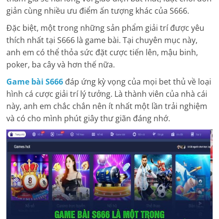
giản cùng nhiều ưu điểm ấn tượng khác của S666.
Đặc biệt, một trong những sản phẩm giải trí được yêu
thích nhất tại S666 là game bài. Tại chuyên mục này,
anh em có thể thỏa sức đặt cược tiến lên, mậu binh,
poker, ba cây và hơn thế nữa.
Game bài S666
đáp ứng kỳ vọng của mọi bet thủ về loại
hình cá cược giải trí lý tưởng. Là thành viên của nhà cái
này, anh em chắc chắn nên ít nhất một lần trải nghiệm
và có cho mình phút giây thư giãn đáng nhớ.