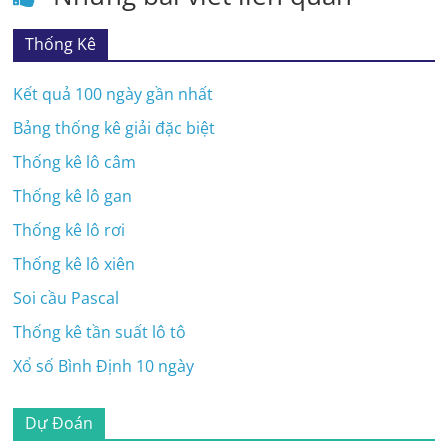
Thống Kê
Kết quả 100 ngày gần nhất
Bảng thống kê giải đặc biệt
Thống kê lô câm
Thống kê lô gan
Thống kê lô rơi
Thống kê lô xiên
Soi cầu Pascal
Thống kê tần suất lô tô
Xổ số Bình Định 10 ngày
Dự Đoán