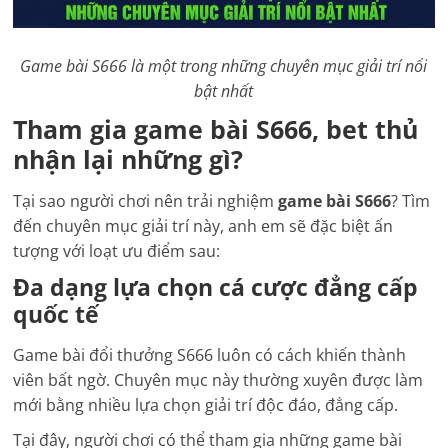
Game bài S666 là một trong những chuyên mục giải trí nổi
bật nhất
Tham gia game bài S666, bet thủ
nhận lại những gì?
Tại sao người chơi nên trải nghiệm
game bài S666
? Tìm
đến chuyên mục giải trí này, anh em sẽ đặc biệt ấn
tượng với loạt ưu điểm sau:
Đa dạng lựa chọn cá cược đẳng cấp
quốc tế
Game bài đổi thưởng S666 luôn có cách khiến thành
viên bất ngờ. Chuyên mục này thường xuyên được làm
mới bằng nhiều lựa chọn giải trí độc đáo, đẳng cấp.
Tại đây, người chơi có thể tham gia những game bài