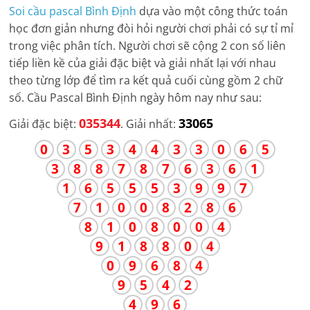
Soi cầu pascal
Bình Định
dựa vào một công thức toán
học đơn giản nhưng đòi hỏi người chơi phải có sự tỉ mỉ
trong việc phân tích. Người chơi sẽ cộng 2 con số liên
tiếp liền kề của giải đặc biệt và giải nhất lại với nhau
theo từng lớp để tìm ra kết quả cuối cùng gồm 2 chữ
số. Cầu Pascal
Bình Định
ngày hôm nay như sau:
035344
33065
Giải đặc biệt:
. Giải nhất:
0
3
5
3
4
4
3
3
0
6
5
3
8
8
7
8
7
6
3
6
1
1
6
5
5
5
3
9
9
7
7
1
0
0
8
2
8
6
8
1
0
8
0
0
4
9
1
8
8
0
4
0
9
6
8
4
9
5
4
2
4
9
6