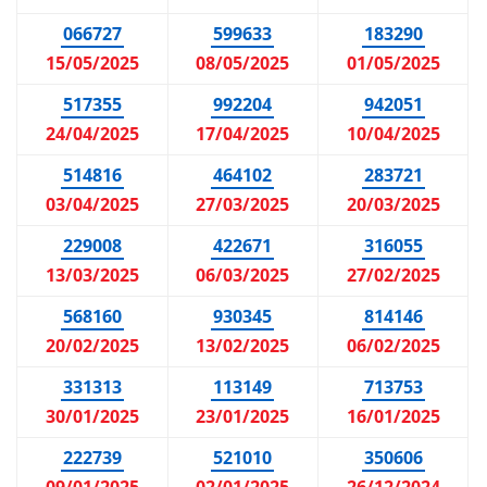
066727
599633
183290
15/05/2025
08/05/2025
01/05/2025
517355
992204
942051
24/04/2025
17/04/2025
10/04/2025
514816
464102
283721
03/04/2025
27/03/2025
20/03/2025
229008
422671
316055
13/03/2025
06/03/2025
27/02/2025
568160
930345
814146
20/02/2025
13/02/2025
06/02/2025
331313
113149
713753
30/01/2025
23/01/2025
16/01/2025
222739
521010
350606