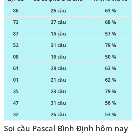
86
26 cầu
63 %
73
37 cầu
68 %
87
15 cầu
57 %
52
31 cầu
79 %
08
16 cầu
50 %
61
28 cầu
63 %
01
21 cầu
62 %
35
23 cầu
79 %
47
31 cầu
56 %
32
26 cầu
53 %
Soi cầu Pascal
Bình Định
hôm nay