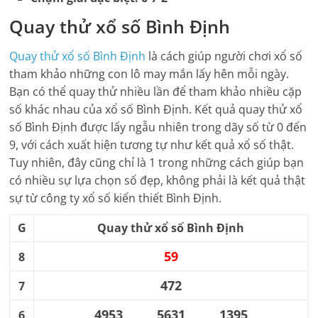
Quay thử xổ số
Bình Định
Quay thử xổ số
Bình Định
là cách giúp người chơi xổ số
tham khảo những con lô may mắn lấy hên mỗi ngày.
Bạn có thể quay thử nhiều lần để tham khảo nhiều cặp
số khác nhau của xổ số
Bình Định
. Kết quả quay thử xổ
số
Bình Định
được lấy ngẫu nhiên trong dãy số từ 0 đến
9, với cách xuất hiện tương tự như kết quả xổ số thật.
Tuy nhiên, đây cũng chỉ là 1 trong những cách giúp bạn
có nhiều sự lựa chọn số đẹp, không phải là kết quả thật
sự từ công ty xổ số kiến thiết
Bình Định
.
G
Quay thử xổ số
Bình Định
59
8
472
7
4953
5631
1395
6