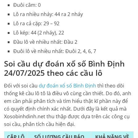
Đuôi câm: 0
Lô ra nhiều nháy: 44 ra 2 nháy
Lô ra cả cặp: 29 – 92
Lô kép: 44 (2 nháy), 22
Đầu lô về nhiều nhất: Đầu 2
Đuôi lô về nhiều nhất: Đuôi 2, 4, 6, 7
Soi cầu dự đoán xổ số
Bình Định
24/07/2025
theo các cầu lô
Đối với soi cầu
dự đoán xổ số
Bình Định
thì theo dõi
thống kê cầu lô tô là điều vô cùng cần thiết. Do đó, anh
em cần phải phân tích và tìm hiểu thật kĩ phần này để
có quyết định chính xác nhất. Dưới đây là kết quả mà
Xosobinhdinh.net
thu thập được dựa trên các công cụ
soi cầu, phân tích cầu hiện đại.
CẶP LÔ
SỐ LƯỢNG CẦU BÁO
KHẢ NĂNG VỀ