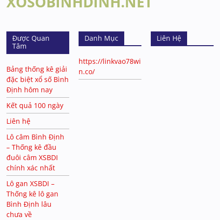
XOSOBINHDINH.NET
Được Quan
Danh Mục
Liên Hệ
Tâm
https://linkvao78wi
Bảng thống kê giải
n.co/
đặc biệt xổ số Bình
Định hôm nay
Kết quả 100 ngày
Liên hệ
Lô câm Bình Định
– Thống kê đầu
đuôi câm XSBDI
chính xác nhất
Lô gan XSBDI –
Thống kê lô gan
Bình Định lâu
chưa về