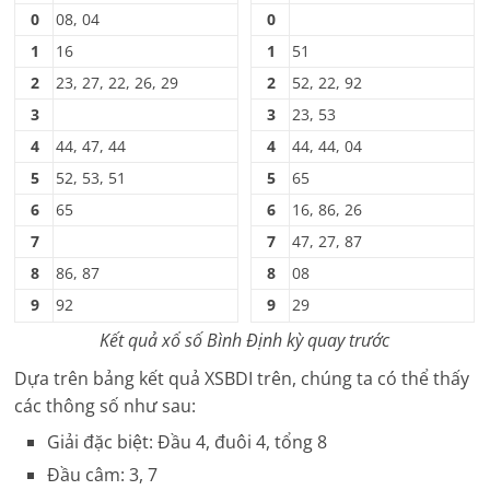
0
08, 04
0
1
16
1
51
2
23, 27, 22, 26, 29
2
52, 22, 92
3
3
23, 53
4
44, 47, 44
4
44, 44, 04
5
52, 53, 51
5
65
6
65
6
16, 86, 26
7
7
47, 27, 87
8
86, 87
8
08
9
92
9
29
Kết quả xổ số
Bình Định
kỳ quay trước
Dựa trên bảng kết quả
XSBDI
trên, chúng ta có thể thấy
các thông số như sau:
Giải đặc biệt: Đầu 4, đuôi 4, tổng 8
Đầu câm: 3, 7