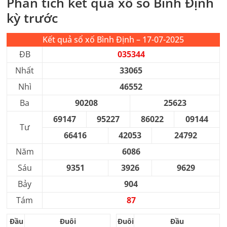
Phân tích kết quả xổ số
Bình Định
kỳ trước
Kết quả sổ xố
Bình Định
– 17-07-2025
ĐB
035344
Nhất
33065
Nhì
46552
Ba
90208
25623
69147
95227
86022
09144
Tư
66416
42053
24792
Năm
6086
Sáu
9351
3926
9629
Bảy
904
Tám
87
Đầu
Đuôi
Đuôi
Đầu