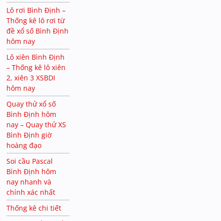
Lô rơi Bình Định –
Thống kê lô rơi từ
đề xổ số Bình Định
hôm nay
Lô xiên Bình Định
– Thống kê lô xiên
2, xiên 3 XSBDI
hôm nay
Quay thử xổ số
Bình Định hôm
nay – Quay thử XS
Bình Định giờ
hoàng đạo
Soi cầu Pascal
Bình Định hôm
nay nhanh và
chính xác nhất
Thống kê chi tiết