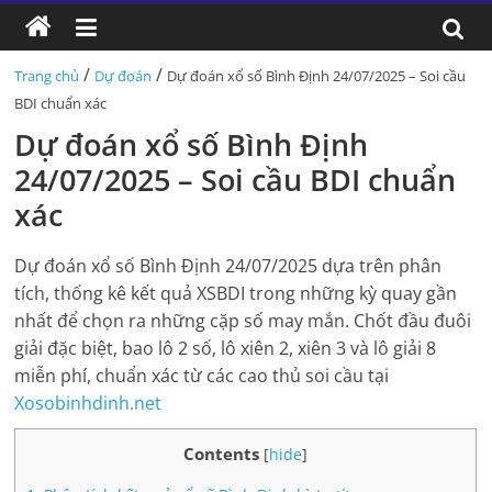
/
/
Trang chủ
Dự đoán
Dự đoán xổ số Bình Định 24/07/2025 – Soi cầu
BDI chuẩn xác
Dự đoán xổ số Bình Định
24/07/2025 – Soi cầu BDI chuẩn
xác
Dự đoán xổ số
Bình Định
24/07/2025
dựa trên phân
tích, thống kê kết quả
XSBDI
trong những kỳ quay gần
nhất để chọn ra những cặp số may mắn. Chốt đầu đuôi
giải đặc biệt, bao lô 2 số, lô xiên 2, xiên 3 và lô giải 8
miễn phí, chuẩn xác từ các cao thủ soi cầu tại
Xosobinhdinh.net
Contents
[
hide
]