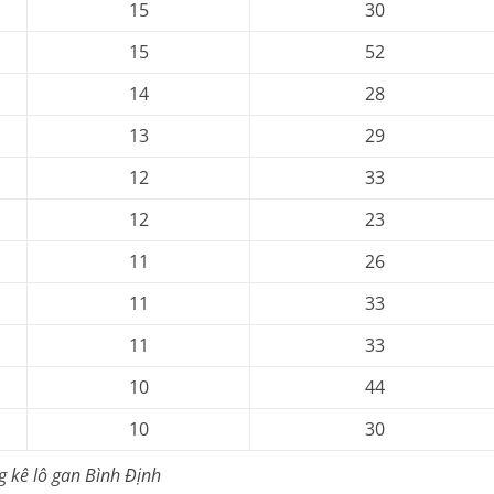
15
30
15
52
14
28
13
29
12
33
12
23
11
26
11
33
11
33
10
44
10
30
g kê lô gan
Bình Định