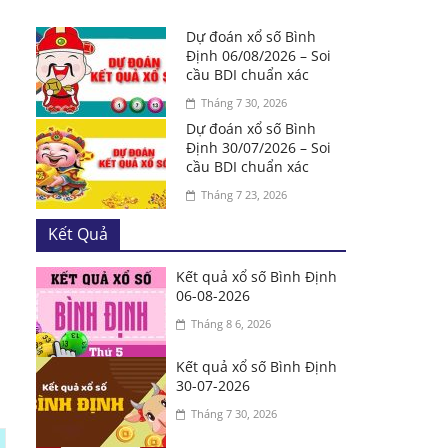
Dự đoán xổ số Bình
Định 06/08/2026 – Soi
cầu BDI chuẩn xác
Tháng 7 30, 2026
Dự đoán xổ số Bình
Định 30/07/2026 – Soi
cầu BDI chuẩn xác
Tháng 7 23, 2026
Kết Quả
Kết quả xổ số Bình Định
06-08-2026
Tháng 8 6, 2026
Kết quả xổ số Bình Định
30-07-2026
Tháng 7 30, 2026