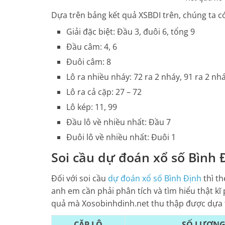
Dựa trên bảng kết quả
XSBDI
trên, chúng ta c
Giải đặc biệt: Đầu 3, đuôi 6, tổng 9
Đầu câm: 4, 6
Đuôi câm: 8
Lô ra nhiều nháy: 72 ra 2 nháy, 91 ra 2 nhá
Lô ra cả cặp: 27 – 72
Lô kép: 11, 99
Đầu lô về nhiều nhất: Đầu 7
Đuôi lô về nhiều nhất: Đuôi 1
Soi cầu dự đoán xổ số
Bình 
Đối với soi cầu
dự đoán xổ số
Bình Định
thì th
anh em cần phải phân tích và tìm hiểu thật kĩ
quả mà
Xosobinhdinh.net
thu thập được dựa t
CẶP LÔ
SỐ LƯỢNG