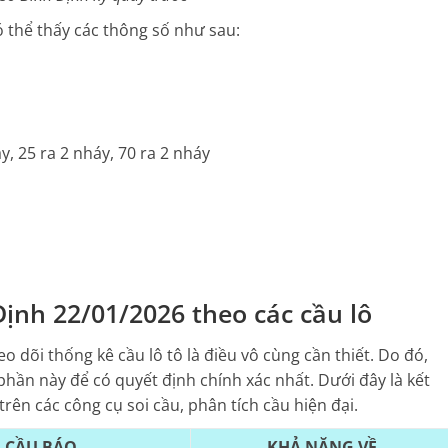
ó thể thấy các thông số như sau:
y, 25 ra 2 nháy, 70 ra 2 nháy
Định
22/01/2026
theo các cầu lô
eo dõi thống kê cầu lô tô là điều vô cùng cần thiết. Do đó,
 phần này để có quyết định chính xác nhất. Dưới đây là kết
rên các công cụ soi cầu, phân tích cầu hiện đại.
 CẦU BÁO
KHẢ NĂNG VỀ