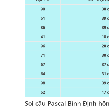
90
30 
61
39 
86
39 
41
18 
96
20 
71
30 
67
37 
64
31 
98
39 
62
17 
Soi cầu Pascal
Bình Định
hôm