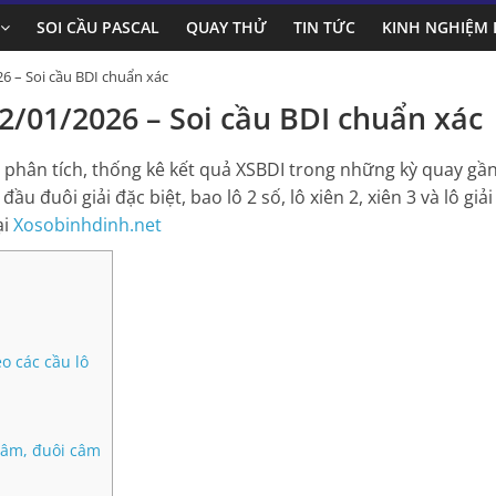
SOI CẦU PASCAL
QUAY THỬ
TIN TỨC
KINH NGHIỆM 
6 – Soi cầu BDI chuẩn xác
2/01/2026 – Soi cầu BDI chuẩn xác
 phân tích, thống kê kết quả
XSBDI
trong những kỳ quay gầ
đuôi giải đặc biệt, bao lô 2 số, lô xiên 2, xiên 3 và lô giải
ại
Xosobinhdinh.net
o các cầu lô
câm, đuôi câm