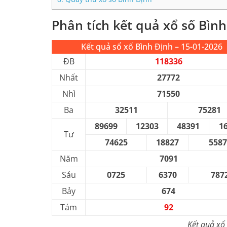
Phân tích kết quả xổ số
Bình
Kết quả sổ xố
Bình Định
– 15-01-2026
ĐB
118336
Nhất
27772
Nhì
71550
Ba
32511
75281
89699
12303
48391
1
Tư
74625
18827
5587
Năm
7091
Sáu
0725
6370
787
Bảy
674
Tám
92
Kết quả xổ