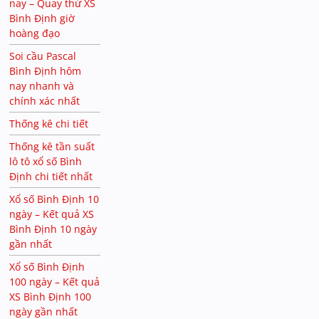
nay – Quay thử XS
Bình Định giờ
hoàng đạo
Soi cầu Pascal
Bình Định hôm
nay nhanh và
chính xác nhất
Thống kê chi tiết
Thống kê tần suất
lô tô xổ số Bình
Định chi tiết nhất
Xổ số Bình Định 10
ngày – Kết quả XS
Bình Định 10 ngày
gần nhất
Xổ số Bình Định
100 ngày – Kết quả
XS Bình Định 100
ngày gần nhất