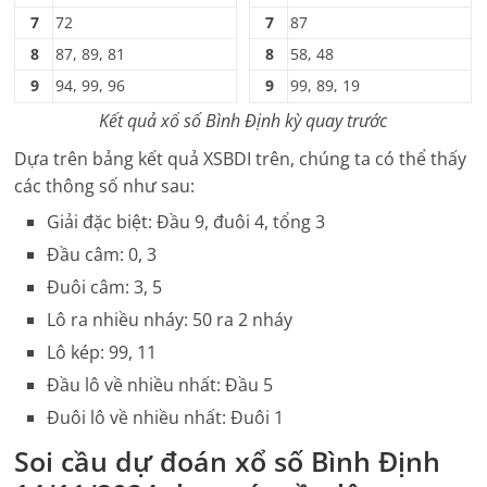
7
72
7
87
8
87, 89, 81
8
58, 48
9
94, 99, 96
9
99, 89, 19
Kết quả xổ số
Bình Định
kỳ quay trước
Dựa trên bảng kết quả
XSBDI
trên, chúng ta có thể thấy
các thông số như sau:
Giải đặc biệt: Đầu 9, đuôi 4, tổng 3
Đầu câm: 0, 3
Đuôi câm: 3, 5
Lô ra nhiều nháy: 50 ra 2 nháy
Lô kép: 99, 11
Đầu lô về nhiều nhất: Đầu 5
Đuôi lô về nhiều nhất: Đuôi 1
Soi cầu dự đoán xổ số
Bình Định