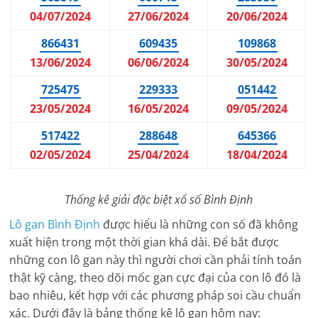
04/07/2024
27/06/2024
20/06/2024
866431
609435
109868
13/06/2024
06/06/2024
30/05/2024
725475
229333
051442
23/05/2024
16/05/2024
09/05/2024
517422
288648
645366
02/05/2024
25/04/2024
18/04/2024
Thống kê giải đặc biệt xổ số
Bình Định
Lô gan
Bình Định
được hiểu là những con số đã không
xuất hiện trong một thời gian khá dài. Để bắt được
những con lô gan này thì người chơi cần phải tính toán
thật kỹ càng, theo dõi mốc gan cực đại của con lô đó là
bao nhiêu, kết hợp với các phương pháp soi cầu chuẩn
xác. Dưới đây là bảng thống kê lô gan hôm nay: