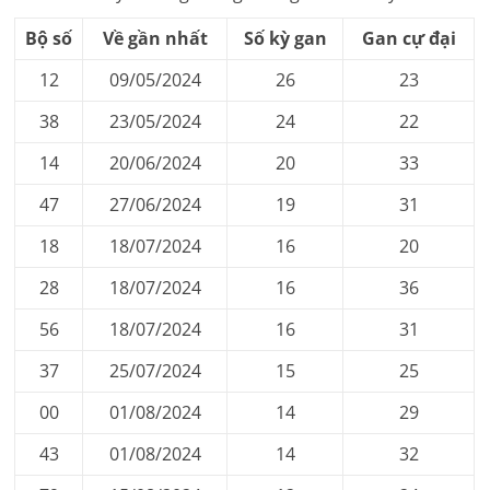
Bộ số
Về gần nhất
Số kỳ gan
Gan cự đại
12
09/05/2024
26
23
38
23/05/2024
24
22
14
20/06/2024
20
33
47
27/06/2024
19
31
18
18/07/2024
16
20
28
18/07/2024
16
36
56
18/07/2024
16
31
37
25/07/2024
15
25
00
01/08/2024
14
29
43
01/08/2024
14
32