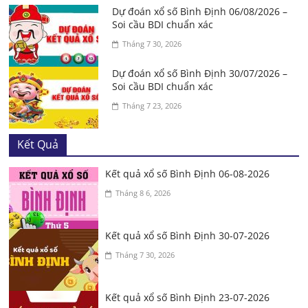
Dự đoán xổ số Bình Định 06/08/2026 –
Soi cầu BDI chuẩn xác
Tháng 7 30, 2026
Dự đoán xổ số Bình Định 30/07/2026 –
Soi cầu BDI chuẩn xác
Tháng 7 23, 2026
Kết Quả
Kết quả xổ số Bình Định 06-08-2026
Tháng 8 6, 2026
Kết quả xổ số Bình Định 30-07-2026
Tháng 7 30, 2026
Kết quả xổ số Bình Định 23-07-2026