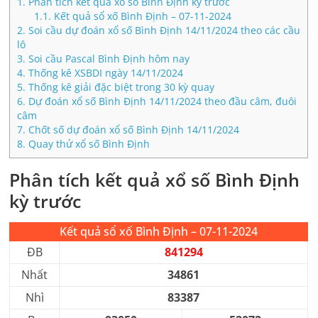
1.
Phân tích kết quả xổ số Bình Định kỳ trước
1.1.
Kết quả sổ xố Bình Định – 07-11-2024
2.
Soi cầu dự đoán xổ số Bình Định 14/11/2024 theo các cầu
lô
3.
Soi cầu Pascal Bình Định hôm nay
4.
Thống kê XSBDI ngày 14/11/2024
5.
Thống kê giải đặc biệt trong 30 kỳ quay
6.
Dự đoán xổ số Bình Định 14/11/2024 theo đầu câm, đuôi
câm
7.
Chốt số dự đoán xổ số Bình Định 14/11/2024
8.
Quay thử xổ số Bình Định
Phân tích kết quả xổ số
Bình Định
kỳ trước
Kết quả sổ xố
Bình Định
– 07-11-2024
ĐB
841294
Nhất
34861
Nhì
83387