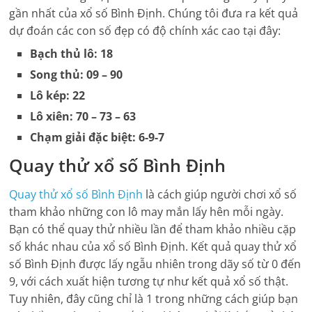
gần nhất của xổ số
Bình Định
. Chúng tôi đưa ra kết quả
dự đoán các con số đẹp có độ chính xác cao tại đây:
Bạch thủ lô: 18
Song thủ: 09 – 90
Lô kép: 22
Lô xiên: 70 – 73 – 63
Chạm giải đặc biệt: 6-9-7
Quay thử xổ số
Bình Định
Quay thử xổ số
Bình Định
là cách giúp người chơi xổ số
tham khảo những con lô may mắn lấy hên mỗi ngày.
Bạn có thể quay thử nhiều lần để tham khảo nhiều cặp
số khác nhau của xổ số
Bình Định
. Kết quả quay thử xổ
số
Bình Định
được lấy ngẫu nhiên trong dãy số từ 0 đến
9, với cách xuất hiện tương tự như kết quả xổ số thật.
Tuy nhiên, đây cũng chỉ là 1 trong những cách giúp bạn