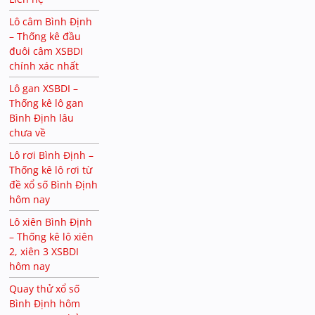
Lô câm Bình Định
– Thống kê đầu
đuôi câm XSBDI
chính xác nhất
Lô gan XSBDI –
Thống kê lô gan
Bình Định lâu
chưa về
Lô rơi Bình Định –
Thống kê lô rơi từ
đề xổ số Bình Định
hôm nay
Lô xiên Bình Định
– Thống kê lô xiên
2, xiên 3 XSBDI
hôm nay
Quay thử xổ số
Bình Định hôm