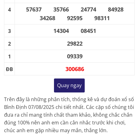
57637
35766
24774
84928
4
34268
92595
98311
14304
08451
3
29822
2
09339
1
300686
ĐB
Quay ngay
Trên đây là những phân tích, thống kê và dự đoán xổ số
Bình Định
07/08/2025
chi tiết nhất. Các cặp số chúng tôi
đưa ra chỉ mang tính chất tham khảo, không chắc chắn
đúng 100% nên anh em cần cân nhắc trước khi chơi,
chúc anh em gặp nhiều may mắn, thắng lớn.