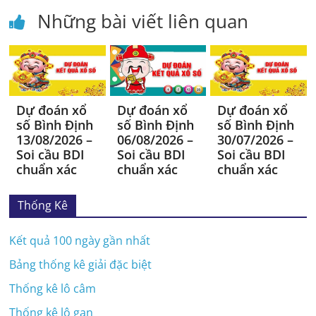
Những bài viết liên quan
Dự đoán xổ
Dự đoán xổ
Dự đoán xổ
số Bình Định
số Bình Định
số Bình Định
13/08/2026 –
06/08/2026 –
30/07/2026 –
Soi cầu BDI
Soi cầu BDI
Soi cầu BDI
chuẩn xác
chuẩn xác
chuẩn xác
Thống Kê
Kết quả 100 ngày gần nhất
Bảng thống kê giải đặc biệt
Thống kê lô câm
Thống kê lô gan