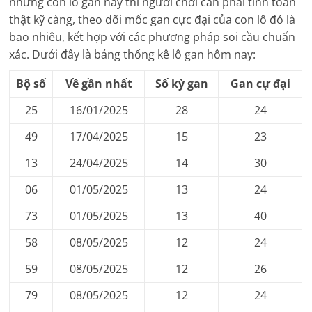
những con lô gan này thì người chơi cần phải tính toán
thật kỹ càng, theo dõi mốc gan cực đại của con lô đó là
bao nhiêu, kết hợp với các phương pháp soi cầu chuẩn
xác. Dưới đây là bảng thống kê lô gan hôm nay:
Bộ số
Về gần nhất
Số kỳ gan
Gan cự đại
25
16/01/2025
28
24
49
17/04/2025
15
23
13
24/04/2025
14
30
06
01/05/2025
13
24
73
01/05/2025
13
40
58
08/05/2025
12
24
59
08/05/2025
12
26
79
08/05/2025
12
24