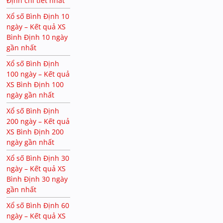
Định chi tiết nhất
Xổ số Bình Định 10
ngày – Kết quả XS
Bình Định 10 ngày
gần nhất
Xổ số Bình Định
100 ngày – Kết quả
XS Bình Định 100
ngày gần nhất
Xổ số Bình Định
200 ngày – Kết quả
XS Bình Định 200
ngày gần nhất
Xổ số Bình Định 30
ngày – Kết quả XS
Bình Định 30 ngày
gần nhất
Xổ số Bình Định 60
ngày – Kết quả XS