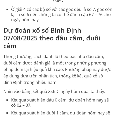
75457
Ở giải 4 có các bộ số với các góc đều là số 7, góc còn
lại là số 6 nên chúng ta có thể đánh cặp 67 – 76 cho
ngày hôm nay.
Dự đoán xổ số
Bình Định
07/08/2025
theo đầu câm, đuôi
câm
Thông thường, cách đánh lô theo bạc nhớ đầu câm,
đuôi câm được đánh giá là một trong những phương
pháp đem lại hiệu quả khá cao. Phương pháp này được
áp dụng dựa trên phân tích, thống kê kết quả xổ số
Bình Định
trong nhiều năm.
Nhìn vào bảng kết quả
XSBDI
ngày hôm qua, ta thấy:
Kết quả xuất hiện đầu 0 câm, dự đoán hôm nay sẽ
có 02 – 07.
Kết quả xuất hiện đuôi 1 câm, dự đoán hôm nay sẽ