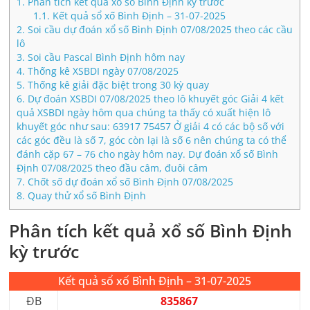
1.
Phân tích kết quả xổ số Bình Định kỳ trước
1.1.
Kết quả sổ xố Bình Định – 31-07-2025
2.
Soi cầu dự đoán xổ số Bình Định 07/08/2025 theo các cầu
lô
3.
Soi cầu Pascal Bình Định hôm nay
4.
Thống kê XSBDI ngày 07/08/2025
5.
Thống kê giải đặc biệt trong 30 kỳ quay
6.
Dự đoán XSBDI 07/08/2025 theo lô khuyết góc Giải 4 kết
quả XSBDI ngày hôm qua chúng ta thấy có xuất hiện lô
khuyết góc như sau: 63917 75457 Ở giải 4 có các bộ số với
các góc đều là số 7, góc còn lại là số 6 nên chúng ta có thể
đánh cặp 67 – 76 cho ngày hôm nay. Dự đoán xổ số Bình
Định 07/08/2025 theo đầu câm, đuôi câm
7.
Chốt số dự đoán xổ số Bình Định 07/08/2025
8.
Quay thử xổ số Bình Định
Phân tích kết quả xổ số
Bình Định
kỳ trước
Kết quả sổ xố
Bình Định
– 31-07-2025
ĐB
835867