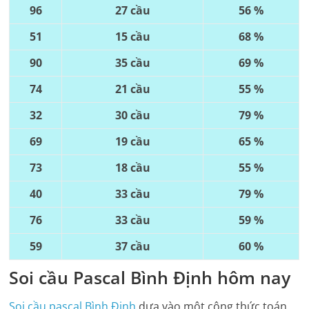
96
27 cầu
56 %
51
15 cầu
68 %
90
35 cầu
69 %
74
21 cầu
55 %
32
30 cầu
79 %
69
19 cầu
65 %
73
18 cầu
55 %
40
33 cầu
79 %
76
33 cầu
59 %
59
37 cầu
60 %
Soi cầu Pascal
Bình Định
hôm nay
Soi cầu pascal
Bình Định
dựa vào một công thức toán