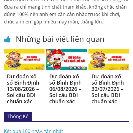
đưa ra chỉ mang tính chất tham khảo, không chắc chắn
đúng 100% nên anh em cần cân nhắc trước khi chơi,
chúc anh em gặp nhiều may mắn, thắng lớn.
Những bài viết liên quan
Dự đoán xổ
Dự đoán xổ
Dự đoán xổ
số Bình Định
số Bình Định
số Bình Định
13/08/2026 –
06/08/2026 –
30/07/2026 –
Soi cầu BDI
Soi cầu BDI
Soi cầu BDI
chuẩn xác
chuẩn xác
chuẩn xác
Thống Kê
Kết quả 100 ngày gần nhất