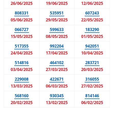
26/06/2025
19/06/2025
12/06/2025
808331
535951
607243
05/06/2025
29/05/2025
22/05/2025
066727
599633
183290
15/05/2025
08/05/2025
01/05/2025
517355
992204
942051
24/04/2025
17/04/2025
10/04/2025
514816
464102
283721
03/04/2025
27/03/2025
20/03/2025
229008
422671
316055
13/03/2025
06/03/2025
27/02/2025
568160
930345
814146
20/02/2025
13/02/2025
06/02/2025