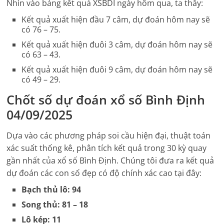
Nhìn vào bảng kết quả
XSBDI
ngày hôm qua, ta thấy:
Kết quả xuất hiện đầu 7 câm, dự đoán hôm nay sẽ
có 76 – 75.
Kết quả xuất hiện đuôi 3 câm, dự đoán hôm nay sẽ
có 63 – 43.
Kết quả xuất hiện đuôi 9 câm, dự đoán hôm nay sẽ
có 49 – 29.
Chốt số dự đoán xổ số
Bình Định
04/09/2025
Dựa vào các phương pháp soi cầu hiện đại, thuật toán
xác suất thống kê, phân tích kết quả trong 30 kỳ quay
gần nhất của xổ số
Bình Định
. Chúng tôi đưa ra kết quả
dự đoán các con số đẹp có độ chính xác cao tại đây:
Bạch thủ lô: 94
Song thủ: 81 – 18
Lô kép: 11