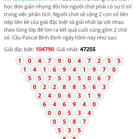
học đơn giản nhưng đòi hỏi người chơi phải có sự tỉ mỉ
trong việc phân tích. Người chơi sẽ cộng 2 con số liên
tiếp liền kề của giải đặc biệt và giải nhất lại với nhau
theo từng lớp để tìm ra kết quả cuối cùng gồm 2 chữ
số. Cầu Pascal
Bình Định
ngày hôm nay như sau:
104790
47255
Giải đặc biệt:
. Giải nhất:
1
0
4
7
9
0
4
7
2
5
5
1
4
1
6
9
4
1
9
7
0
5
5
7
5
3
5
0
6
7
0
2
2
8
8
5
6
3
2
4
0
6
3
1
9
6
4
6
9
4
0
0
0
5
3
4
0
5
8
7
5
3
5
8
8