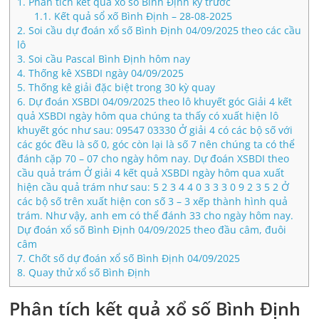
1.
Phân tích kết quả xổ số Bình Định kỳ trước
1.1.
Kết quả sổ xố Bình Định – 28-08-2025
2.
Soi cầu dự đoán xổ số Bình Định 04/09/2025 theo các cầu
lô
3.
Soi cầu Pascal Bình Định hôm nay
4.
Thống kê XSBDI ngày 04/09/2025
5.
Thống kê giải đặc biệt trong 30 kỳ quay
6.
Dự đoán XSBDI 04/09/2025 theo lô khuyết góc Giải 4 kết
quả XSBDI ngày hôm qua chúng ta thấy có xuất hiện lô
khuyết góc như sau: 09547 03330 Ở giải 4 có các bộ số với
các góc đều là số 0, góc còn lại là số 7 nên chúng ta có thể
đánh cặp 70 – 07 cho ngày hôm nay. Dự đoán XSBDI theo
cầu quả trám Ở giải 4 kết quả XSBDI ngày hôm qua xuất
hiện cầu quả trám như sau: 5 2 3 4 4 0 3 3 3 0 9 2 3 5 2 Ở
các bộ số trên xuất hiện con số 3 – 3 xếp thành hình quả
trám. Như vậy, anh em có thể đánh 33 cho ngày hôm nay.
Dự đoán xổ số Bình Định 04/09/2025 theo đầu câm, đuôi
câm
7.
Chốt số dự đoán xổ số Bình Định 04/09/2025
8.
Quay thử xổ số Bình Định
Phân tích kết quả xổ số
Bình Định