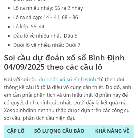
Lô ra nhiều nháy: 56 ra 2 nháy
Lô ra cả cặp: 14 – 41, 68 – 86
Lô kép: 55, 44
Đầu lô về nhiều nhất: Đầu 5
Đuôi lô về nhiều nhất: Đuôi 7
Soi cầu dự đoán xổ số
Bình Định
04/09/2025
theo các cầu lô
Đối với soi cầu
dự đoán xổ số
Bình Định
thì theo dõi
thống kê cầu lô tô là điều vô cùng cần thiết. Do đó, anh
em cần phải phân tích và tìm hiểu thật kĩ phần này để
có quyết định chính xác nhất. Dưới đây là kết quả mà
Xosobinhdinh.net
thu thập được dựa trên các công cụ
soi cầu, phân tích cầu hiện đại.
CẶP LÔ
SỐ LƯỢNG CẦU BÁO
KHẢ NĂNG VỀ