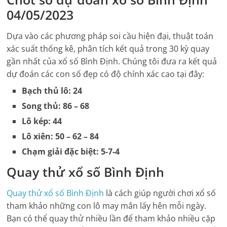
04/05/2023
Dựa vào các phương pháp soi cầu hiện đại, thuật toán
xác suất thống kê, phân tích kết quả trong 30 kỳ quay
gần nhất của xổ số
Bình Định
. Chúng tôi đưa ra kết quả
dự đoán các con số đẹp có độ chính xác cao tại đây:
Bạch thủ lô: 24
Song thủ: 86 – 68
Lô kép: 44
Lô xiên: 50 – 62 – 84
Chạm giải đặc biệt: 5-7-4
Quay thử xổ số
Bình Định
Quay thử xổ số
Bình Định
là cách giúp người chơi xổ số
tham khảo những con lô may mắn lấy hên mỗi ngày.
Bạn có thể quay thử nhiều lần để tham khảo nhiều cặp