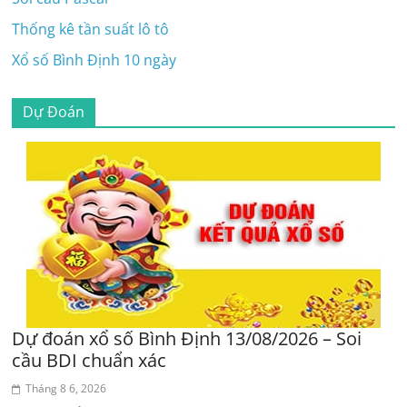
Thống kê tần suất lô tô
Xổ số Bình Định 10 ngày
Dự Đoán
Dự đoán xổ số Bình Định 13/08/2026 – Soi
cầu BDI chuẩn xác
Tháng 8 6, 2026