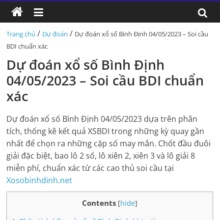
/
/
Trang chủ
Dự đoán
Dự đoán xổ số Bình Định 04/05/2023 – Soi cầu
BDI chuẩn xác
Dự đoán xổ số Bình Định
04/05/2023 – Soi cầu BDI chuẩn
xác
Dự đoán xổ số
Bình Định
04/05/2023
dựa trên phân
tích, thống kê kết quả
XSBDI
trong những kỳ quay gần
nhất để chọn ra những cặp số may mắn. Chốt đầu đuôi
giải đặc biệt, bao lô 2 số, lô xiên 2, xiên 3 và lô giải 8
miễn phí, chuẩn xác từ các cao thủ soi cầu tại
Xosobinhdinh.net
Contents
[
hide
]