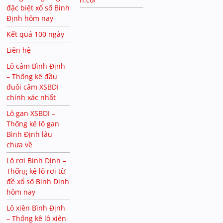
đặc biệt xổ số Bình
Định hôm nay
Kết quả 100 ngày
Liên hệ
Lô câm Bình Định
– Thống kê đầu
đuôi câm XSBDI
chính xác nhất
Lô gan XSBDI –
Thống kê lô gan
Bình Định lâu
chưa về
Lô rơi Bình Định –
Thống kê lô rơi từ
đề xổ số Bình Định
hôm nay
Lô xiên Bình Định
– Thống kê lô xiên