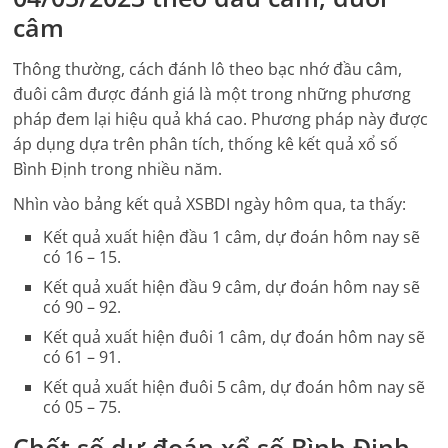
câm
Thông thường, cách đánh lô theo bạc nhớ đầu câm,
đuôi câm được đánh giá là một trong những phương
pháp đem lại hiệu quả khá cao. Phương pháp này được
áp dụng dựa trên phân tích, thống kê kết quả xổ số
Bình Định
trong nhiều năm.
Nhìn vào bảng kết quả
XSBDI
ngày hôm qua, ta thấy:
Kết quả xuất hiện đầu 1 câm, dự đoán hôm nay sẽ
có 16 – 15.
Kết quả xuất hiện đầu 9 câm, dự đoán hôm nay sẽ
có 90 – 92.
Kết quả xuất hiện đuôi 1 câm, dự đoán hôm nay sẽ
có 61 – 91.
Kết quả xuất hiện đuôi 5 câm, dự đoán hôm nay sẽ
có 05 – 75.
Chốt số dự đoán xổ số
Bình Định