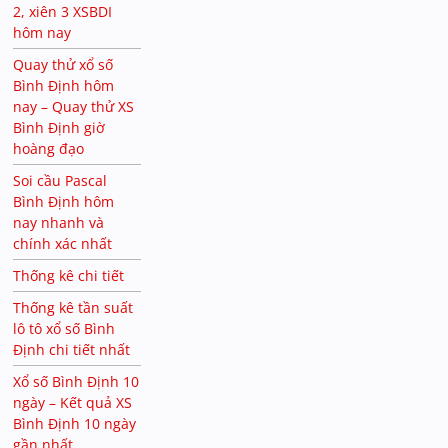
2, xiên 3 XSBDI
hôm nay
Quay thử xổ số
Bình Định hôm
nay – Quay thử XS
Bình Định giờ
hoàng đạo
Soi cầu Pascal
Bình Định hôm
nay nhanh và
chính xác nhất
Thống kê chi tiết
Thống kê tần suất
lô tô xổ số Bình
Định chi tiết nhất
Xổ số Bình Định 10
ngày – Kết quả XS
Bình Định 10 ngày
gần nhất