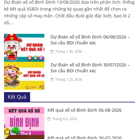
Dự đoán xổ số Bình Định 13/08/2026 dựa trên phân tích, thống
kê kết quả XSBDI trong những kỳ quay gần nhất để chọn ra
những cặp số may mắn. Chốt đầu đuôi giải đặc biệt, bao lô 2
số,...
Dự đoán xổ số Bình Định 06/08/2026 –
Soi cầu BDI chuẩn xác
Tháng 7 30, 2026
Dự đoán xổ số Bình Định 30/07/2026 –
Soi cầu BDI chuẩn xác
Tháng 7 23, 2026
Kết Quả
Kết quả xổ số Bình Định 06-08-2026
Tháng 8 6, 2026
Kết quả xổ số Bình Định 30-07-2026