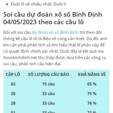
Đuôi lô về nhiều nhất: Đuôi 9
Soi cầu dự đoán xổ số
Bình Định
04/05/2023
theo các cầu lô
Đối với soi cầu
dự đoán xổ số
Bình Định
thì theo dõi
thống kê cầu lô tô là điều vô cùng cần thiết. Do đó, anh
em cần phải phân tích và tìm hiểu thật kĩ phần này để
có quyết định chính xác nhất. Dưới đây là kết quả mà
Xosobinhdinh.net
thu thập được dựa trên các công cụ
soi cầu, phân tích cầu hiện đại.
CẶP LÔ
SỐ LƯỢNG CẦU BÁO
KHẢ NĂNG VỀ
63
15 cầu
65 %
26
33 cầu
75 %
28
33 cầu
76 %
51
33 cầu
71 %