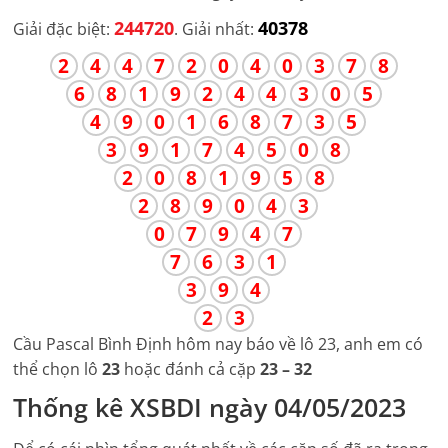
244720
40378
Giải đặc biệt:
. Giải nhất:
2
4
4
7
2
0
4
0
3
7
8
6
8
1
9
2
4
4
3
0
5
4
9
0
1
6
8
7
3
5
3
9
1
7
4
5
0
8
2
0
8
1
9
5
8
2
8
9
0
4
3
0
7
9
4
7
7
6
3
1
3
9
4
2
3
Cầu Pascal
Bình Định
hôm nay báo về lô 23, anh em có
thể chọn lô
23
hoặc đánh cả cặp
23 – 32
Thống kê
XSBDI
ngày
04/05/2023