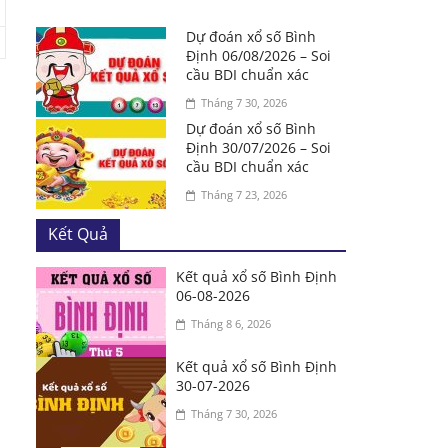
Dự đoán xổ số Bình
Định 06/08/2026 – Soi
cầu BDI chuẩn xác
Tháng 7 30, 2026
Dự đoán xổ số Bình
Định 30/07/2026 – Soi
cầu BDI chuẩn xác
Tháng 7 23, 2026
Kết Quả
Kết quả xổ số Bình Định
06-08-2026
Tháng 8 6, 2026
Kết quả xổ số Bình Định
30-07-2026
Tháng 7 30, 2026