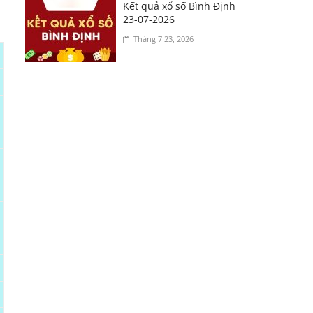
Kết quả xổ số Bình Định
23-07-2026
Tháng 7 23, 2026