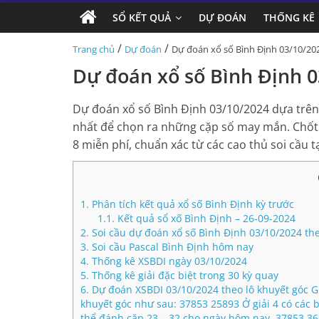
SỔ KẾT QUẢ
DỰ ĐOÁN
THỐNG KÊ
/
/
Trang chủ
Dự đoán
Dự đoán xổ số Bình Định 03/10/202
Dự đoán xổ số Bình Định 0
Dự đoán xổ số
Bình Định
03/10/2024
dựa trên
nhất để chọn ra những cặp số may mắn. Chốt đầu 
8 miễn phí, chuẩn xác từ các cao thủ soi cầu t
1.
Phân tích kết quả xổ số Bình Định kỳ trước
1.1.
Kết quả sổ xố Bình Định – 26-09-2024
2.
Soi cầu dự đoán xổ số Bình Định 03/10/2024 the
3.
Soi cầu Pascal Bình Định hôm nay
4.
Thống kê XSBDI ngày 03/10/2024
5.
Thống kê giải đặc biệt trong 30 kỳ quay
6.
Dự đoán XSBDI 03/10/2024 theo lô khuyết góc Gi
khuyết góc như sau: 37853 25893 Ở giải 4 có các bộ
thể đánh cặp 23 – 32 cho ngày hôm nay. 37853 36146