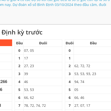
ôm nay. Dự đoán xổ số Bình Định 03/10/2024 theo đầu câm, đuôi
 Định
kỳ trước
Đầu
Đuôi
Đuôi
Đầu
0
07, 05
0
1
17
1
2
27, 23
2
62, 72, 72
3
39
3
53, 53, 93, 23
2266
4
46
4
94, 74
6
5
53, 53
5
05
6
66, 62
6
66, 46
3
7
78, 72, 74, 72
7
27, 07, 17