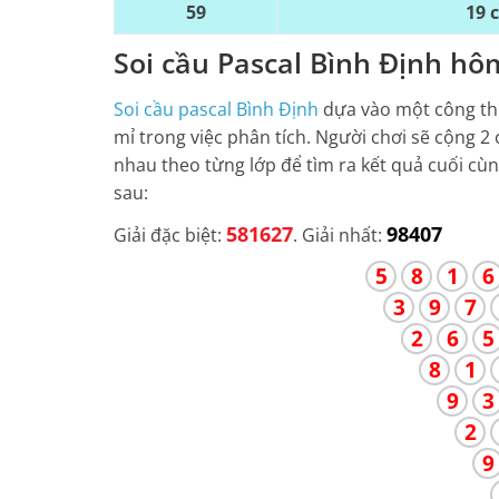
59
19 
Soi cầu Pascal
Bình Định
hôm
Soi cầu pascal
Bình Định
dựa vào một công thứ
mỉ trong việc phân tích. Người chơi sẽ cộng 2 co
nhau theo từng lớp để tìm ra kết quả cuối cù
sau:
581627
98407
Giải đặc biệt:
. Giải nhất:
5
8
1
6
3
9
7
2
6
5
8
1
9
3
2
9