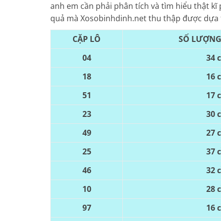
anh em cần phải phân tích và tìm hiểu thật kĩ
quả mà
Xosobinhdinh.net
thu thập được dựa t
CẶP LÔ
SỐ LƯỢNG
04
34 
18
16 
51
17 
23
30 
49
27 
25
37 
46
32 
10
28 
97
16 