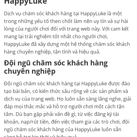
HappyLuke
Dịch vụ chăm sóc khách hàng tại HappyLuke là một
trong những yếu tố then chốt làm nên uy tín và sự hài
lòng của người chơi đối với trang web này. Với cam kết
mang lại trải nghiệm tốt nhất cho người chơi,
HappyLuke đã xây dựng một hệ thống chăm sóc khách
hàng chuyên nghiệp, tận tình và hiệu quả.
Đội ngũ chăm sóc khách hàng
chuyên nghiệp
Đội ngũ chăm sóc khách hàng tại HappyLuke được đào
tạo bài bản, có kiến thức sâu rộng về các sản phẩm và
dịch vụ của trang web. Họ luôn sẵn sàng lắng nghe, giải
đáp mọi thắc mắc và hỗ trợ người chơi một cách tận
tâm. Dù bạn gặp phải vấn đề gì, từ việc đăng ký tài
khoản, nạp/rút tiền, đến việc tham gia các trò chơi, đội
ngũ chăm sóc khách hàng của HappyLuke luôn sẵn
sàng hỗ trợ kịp thời và hiệu quả.