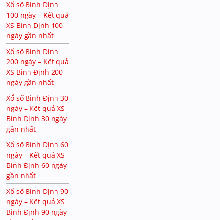
Xổ số Bình Định
100 ngày – Kết quả
XS Bình Định 100
ngày gần nhất
Xổ số Bình Định
200 ngày – Kết quả
XS Bình Định 200
ngày gần nhất
Xổ số Bình Định 30
ngày – Kết quả XS
Bình Định 30 ngày
gần nhất
Xổ số Bình Định 60
ngày – Kết quả XS
Bình Định 60 ngày
gần nhất
Xổ số Bình Định 90
ngày – Kết quả XS
Bình Định 90 ngày