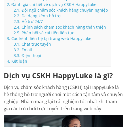
2.
Đánh giá chi tiết về dịch vụ CSKH HappyLuke
2.1.
Đội ngũ chăm sóc khách hàng chuyên nghiệp
2.2.
Đa dạng kênh hỗ trợ
2.3.
Hỗ trợ 24/7
2.4.
Chính sách chăm sóc khách hàng thân thiện
2.5.
Phản hồi và cải tiến liên tục
3.
Các kênh liên hệ tại trang web HappyLuke
3.1.
Chat trực tuyến
3.2.
Email
3.3.
Điện thoại
4.
Kết luận
Dịch vụ CSKH HappyLuke là gì?
Dịch vụ chăm sóc khách hàng (CSKH) tại HappyLuke là
hệ thống hỗ trợ người chơi một cách tận tâm và chuyên
nghiệp. Nhằm mang lại trải nghiệm tốt nhất khi tham
gia các trò chơi trực tuyến trên trang web này.