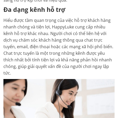
Đa dạng kênh hỗ trợ
Hiểu được tầm quan trọng của việc hỗ trợ khách hàng
nhanh chóng và tiện lợi, HappyLuke cung cấp nhiều
kênh hỗ trợ khác nhau. Người chơi có thể liên hệ với
dịch vụ chăm sóc khách hàng thông qua chat trực
tuyến, email, điện thoại hoặc các mạng xã hội phổ biến.
Chat trực tuyến là một trong những kênh được yêu
thích nhất bởi tính tiện lợi và khả năng phản hồi nhanh
chóng, giúp giải quyết vấn đề của người chơi ngay lập
tức.