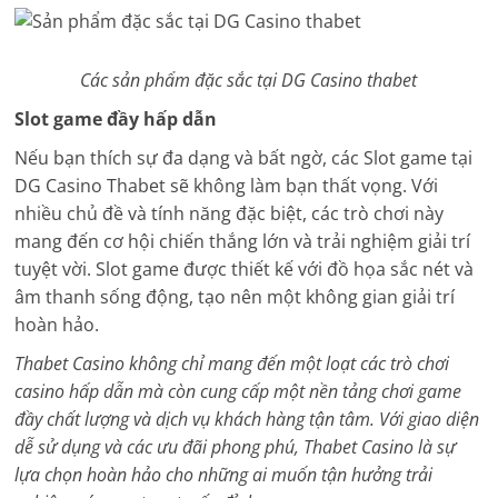
Các sản phẩm đặc sắc tại DG Casino thabet
Slot game đầy hấp dẫn
Nếu bạn thích sự đa dạng và bất ngờ, các Slot game tại
DG Casino Thabet sẽ không làm bạn thất vọng. Với
nhiều chủ đề và tính năng đặc biệt, các trò chơi này
mang đến cơ hội chiến thắng lớn và trải nghiệm giải trí
tuyệt vời. Slot game được thiết kế với đồ họa sắc nét và
âm thanh sống động, tạo nên một không gian giải trí
hoàn hảo.
Thabet Casino không chỉ mang đến một loạt các trò chơi
casino hấp dẫn mà còn cung cấp một nền tảng chơi game
đầy chất lượng và dịch vụ khách hàng tận tâm. Với giao diện
dễ sử dụng và các ưu đãi phong phú, Thabet Casino là sự
lựa chọn hoàn hảo cho những ai muốn tận hưởng trải