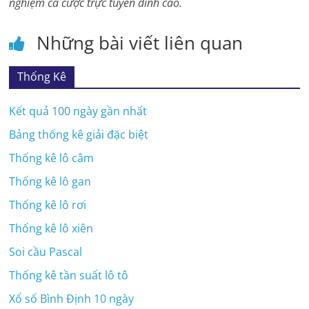
nghiệm cá cược trực tuyến đỉnh cao.
Những bài viết liên quan
Thống Kê
Kết quả 100 ngày gần nhất
Bảng thống kê giải đặc biệt
Thống kê lô câm
Thống kê lô gan
Thống kê lô rơi
Thống kê lô xiên
Soi cầu Pascal
Thống kê tần suất lô tô
Xổ số Bình Định 10 ngày