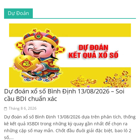
Dự Đoán
Dự đoán xổ số Bình Định 13/08/2026 – Soi
cầu BDI chuẩn xác
Tháng 8 6, 2026
Dự đoán xổ số Bình Định 13/08/2026 dựa trên phân tích, thống
kê kết quả XSBDI trong những kỳ quay gần nhất để chọn ra
những cặp số may mắn. Chốt đầu đuôi giải đặc biệt, bao lô 2
số,...