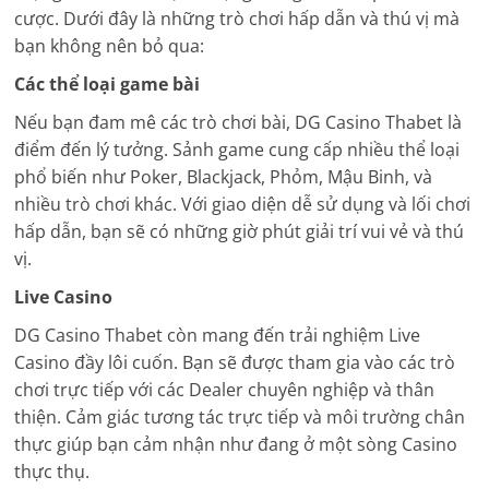
cược. Dưới đây là những trò chơi hấp dẫn và thú vị mà
bạn không nên bỏ qua:
Các thể loại game bài
Nếu bạn đam mê các trò chơi bài, DG Casino Thabet là
điểm đến lý tưởng. Sảnh game cung cấp nhiều thể loại
phổ biến như Poker, Blackjack, Phỏm, Mậu Binh, và
nhiều trò chơi khác. Với giao diện dễ sử dụng và lối chơi
hấp dẫn, bạn sẽ có những giờ phút giải trí vui vẻ và thú
vị.
Live Casino
DG Casino Thabet còn mang đến trải nghiệm Live
Casino đầy lôi cuốn. Bạn sẽ được tham gia vào các trò
chơi trực tiếp với các Dealer chuyên nghiệp và thân
thiện. Cảm giác tương tác trực tiếp và môi trường chân
thực giúp bạn cảm nhận như đang ở một sòng Casino
thực thụ.