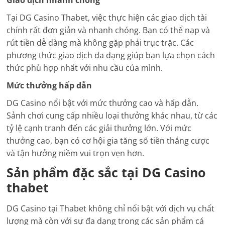
Giao dịch nhanh chóng
Tại DG Casino Thabet, việc thực hiện các giao dịch tài
chính rất đơn giản và nhanh chóng. Bạn có thể nạp và
rút tiền dễ dàng mà không gặp phải trục trặc. Các
phương thức giao dịch đa dạng giúp bạn lựa chọn cách
thức phù hợp nhất với nhu cầu của mình.
Mức thưởng hấp dẫn
DG Casino nổi bật với mức thưởng cao và hấp dẫn.
Sảnh chơi cung cấp nhiều loại thưởng khác nhau, từ các
tỷ lệ cạnh tranh đến các giải thưởng lớn. Với mức
thưởng cao, bạn có cơ hội gia tăng số tiền thắng cược
và tận hưởng niềm vui trọn vẹn hơn.
Sản phẩm đặc sắc tại DG Casino
thabet
DG Casino tại Thabet không chỉ nổi bật với dịch vụ chất
lượng mà còn với sự đa dạng trong các sản phẩm cá