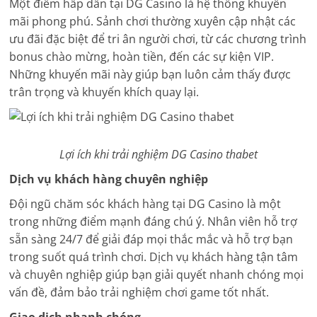
Một điểm hấp dẫn tại DG Casino là hệ thống khuyến
mãi phong phú. Sảnh chơi thường xuyên cập nhật các
ưu đãi đặc biệt để tri ân người chơi, từ các chương trình
bonus chào mừng, hoàn tiền, đến các sự kiện VIP.
Những khuyến mãi này giúp bạn luôn cảm thấy được
trân trọng và khuyến khích quay lại.
Lợi ích khi trải nghiệm DG Casino thabet
Dịch vụ khách hàng chuyên nghiệp
Đội ngũ chăm sóc khách hàng tại DG Casino là một
trong những điểm mạnh đáng chú ý. Nhân viên hỗ trợ
sẵn sàng 24/7 để giải đáp mọi thắc mắc và hỗ trợ bạn
trong suốt quá trình chơi. Dịch vụ khách hàng tận tâm
và chuyên nghiệp giúp bạn giải quyết nhanh chóng mọi
vấn đề, đảm bảo trải nghiệm chơi game tốt nhất.