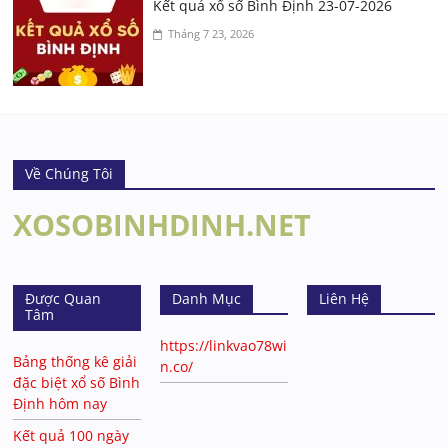
Kết quả xổ số Bình Định 23-07-2026
Tháng 7 23, 2026
Về Chúng Tôi
XOSOBINHDINH.NET
Được Quan
Danh Mục
Liên Hệ
Tâm
https://linkvao78wi
Bảng thống kê giải
n.co/
đặc biệt xổ số Bình
Định hôm nay
Kết quả 100 ngày