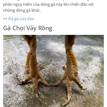
phần nguy hiểm của dòng gà này khi chiến đấu với
những dòng gà khác.
>>
Đá gà cựa dao
Gà Chọi Vảy Rồng