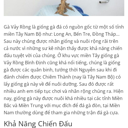
Gà Vảy Rồng là giống gà đá có nguồn gốc từ một số tỉnh
miền Tây Nam Bộ như: Long An, Bến Tre, Đồng Tháp…
Sau này chúng được nhân giống và nuôi rộng rãi trên
cả nước vì những sư kê nhận thấy được khả năng chiến
đấu tuyệt vời của chúng. Ở khu vực miền Tây giống gà
Vảy Rồng Bình Định cũng khá nổi tiếng, chúng là giống
gà được các quân binh, tướng thời Nguyễn sau khi đi
đánh chiếm được Chiêm Thành (nay là Tây Nam Bộ) có
lấy giống gà này về để nuôi dưỡng. Sau đó được rất
nhiều anh em tiếp tục chơi và nhân rộng chúng ra. Hiện
nay, giống gà này được nuôi khá nhiều tại các tỉnh Miền
Bắc và Miền Trung với mục đích để đá gà đòn, tại Miền
Nam thường dùng để tham gia những trận đá gà cựa.
Khả Năng Chiến Đấu