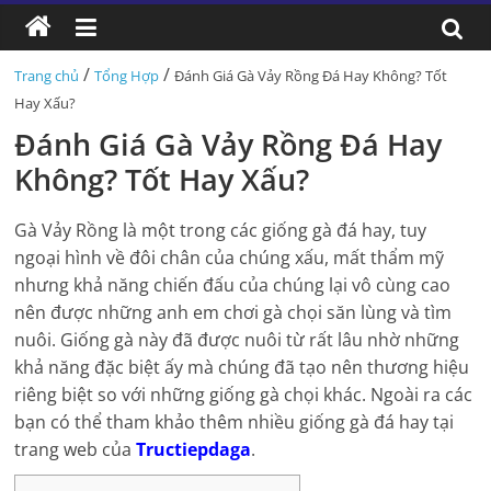
/
/
Trang chủ
Tổng Hợp
Đánh Giá Gà Vảy Rồng Đá Hay Không? Tốt
Hay Xấu?
Đánh Giá Gà Vảy Rồng Đá Hay
Không? Tốt Hay Xấu?
Gà Vảy Rồng là một trong các giống gà đá hay, tuy
ngoại hình về đôi chân của chúng xấu, mất thẩm mỹ
nhưng khả năng chiến đấu của chúng lại vô cùng cao
nên được những anh em chơi gà chọi săn lùng và tìm
nuôi. Giống gà này đã được nuôi từ rất lâu nhờ những
khả năng đặc biệt ấy mà chúng đã tạo nên thương hiệu
riêng biệt so với những giống gà chọi khác. Ngoài ra các
bạn có thể tham khảo thêm nhiều giống gà đá hay tại
trang web của
Tructiepdaga
.