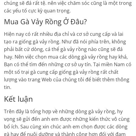
chúng sẽ đá rất tệ. nên việc chăm sóc cũng là một trong
các yếu tố cực kỳ quan trọng.
Mua Gà Vảy Rồng Ở Đâu?
Hiện nay có rất nhiều địa chỉ và cơ sở cung cấp và lai
tạo ra giống gà vảy rồng. Như đã nói phía trên, không
phải bất cứ dòng, cá thể gà vảy rồng nào cũng sẽ đá
hay. Nên việc chọn mua các dòng gà vảy rồng hay khá,
Bạn có thể tìm đến những cơ sở uy tín. Tại miền Nam có
một số trại gà cung cấp giống gà vảy rồng rất chất
lượng vào trang Web của chúng tôi để biết thêm thông
tin.
Kết luận
Trên đây là tổng hợp về những dòng gà vảy rồng, hy
vọng sẽ gửi đến anh em được những kiến thức vô cùng
bổ ích. Sau cùng xin chúc anh em chọn được các dòng
gà hay để nuôi dưỡng và thành công hơn đối với đam