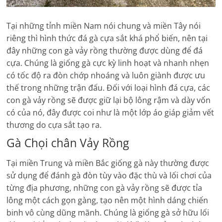
Tại những tỉnh miền Nam nói chung và miền Tây nói
riêng thì hình thức đá gà cựa sắt khá phổ biến, nên tại
đây những con gà vảy rồng thường được dùng để đá
cựa. Chúng là giống gà cực kỳ linh hoạt và nhanh nhẹn
có tốc độ ra đòn chớp nhoáng và luôn giành được ưu
thế trong những trận đấu. Đối với loại hình đá cựa, các
con gà vảy rồng sẽ được giữ lại bộ lông rậm và dày vốn
có của nó, đây được coi như là một lớp áo giáp giảm vết
thương do cựa sắt tạo ra.
Gà Chọi chân Vảy Rồng
Tại miền Trung và miền Bắc giống gà này thường được
sử dụng để đánh gà đòn tùy vào đặc thù và lối chơi của
từng địa phương, những con gà vảy rồng sẽ được tỉa
lông một cách gọn gàng, tạo nên một hình dáng chiến
binh vô cùng dũng mãnh. Chúng là giống gà sở hữu lối