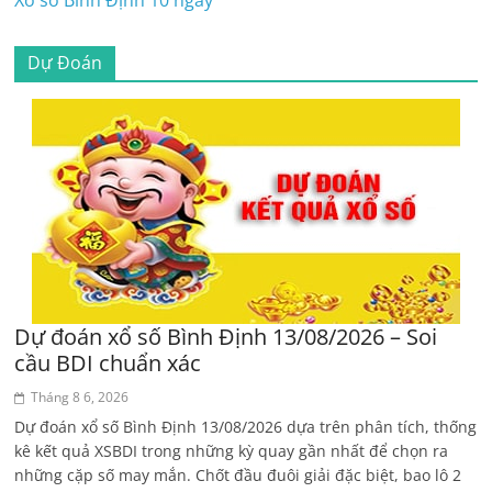
Xổ số Bình Định 10 ngày
Dự Đoán
Dự đoán xổ số Bình Định 13/08/2026 – Soi
cầu BDI chuẩn xác
Tháng 8 6, 2026
Dự đoán xổ số Bình Định 13/08/2026 dựa trên phân tích, thống
kê kết quả XSBDI trong những kỳ quay gần nhất để chọn ra
những cặp số may mắn. Chốt đầu đuôi giải đặc biệt, bao lô 2