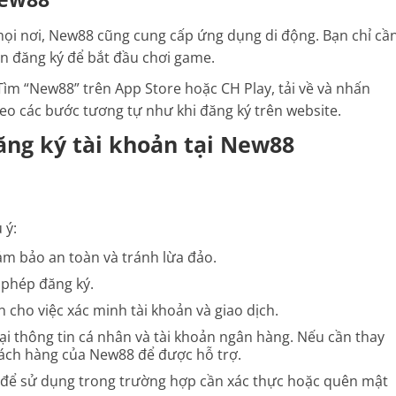
mọi nơi, New88 cũng cung cấp ứng dụng di động. Bạn chỉ cầ
ện đăng ký để bắt đầu chơi game.
ìm “New88” trên App Store hoặc CH Play, tải về và nhấn
heo các bước tương tự như khi đăng ký trên website.
ăng ký tài khoản tại New88
 ý:
ảm bảo an toàn và tránh lừa đảo.
 phép đăng ký.
 cho việc xác minh tài khoản và giao dịch.
lại thông tin cá nhân và tài khoản ngân hàng. Nếu cần thay
hách hàng của New88 để được hỗ trợ.
c để sử dụng trong trường hợp cần xác thực hoặc quên mật