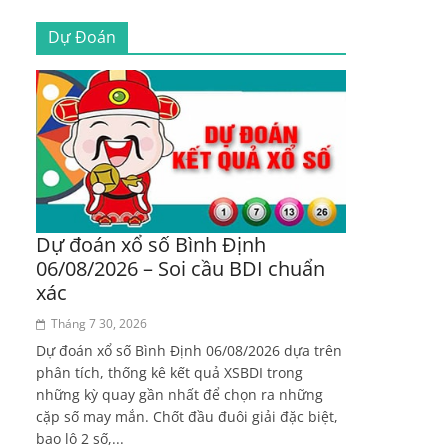
Dự Đoán
Dự đoán xổ số Bình Định
06/08/2026 – Soi cầu BDI chuẩn
xác
Tháng 7 30, 2026
Dự đoán xổ số Bình Định 06/08/2026 dựa trên
phân tích, thống kê kết quả XSBDI trong
những kỳ quay gần nhất để chọn ra những
cặp số may mắn. Chốt đầu đuôi giải đặc biệt,
bao lô 2 số,...