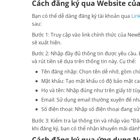
Cách đăng ký qua Website củ
Bạn có thể dễ dàng đăng ký tài khoản qua
Lin
sau:
Bước 1: Truy cập vào link chính thức của New
sẽ xuất hiện.
Bước 2: Nhập đầy đủ thông tin được yêu cầu. Đ
và rút tiền sẽ dựa trên thông tin này. Cụ thể:
Tên đăng nhập: Chọn tên dễ nhớ, gồm chữ 
Mật khẩu: Tạo mật khẩu có độ bảo mật cao 
Họ và tên: Nhập đúng như trên giấy tờ tùy
Email: Sử dụng email thường xuyên để nhậ
Số điện thoại: Nhập số điện thoại đang s
Bước 3: Kiểm tra lại thông tin và nhấp vào “Đ
khi đăng ký, bạn có thể nhận khuyến mãi dành
Cách đăng ký qua ứng dụng 