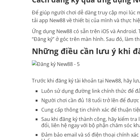
Để giúp người chơi dễ dàng truy cập mọi lúc 
tải app New88 về thiết bị của mình và thực hi
Ứng dụng New88 có sẵn trên iOS và Android. T
“Đăng ký” ở góc trên màn hình. Sau đó, làm t
Những điều cần lưu ý khi đ
Trước khi đăng ký tài khoản tại New88, hãy lưu
Luôn sử dụng đường link chính thức để đ
Người chơi cần đủ 18 tuổi trở lên để được
Cung cấp thông tin chính xác để thuận tiện
Sau khi đăng ký thành công, hãy kiểm tra 
đổi, liên hệ ngay với bộ phận chăm sóc k
Đảm bảo email và số điện thoại chính xá