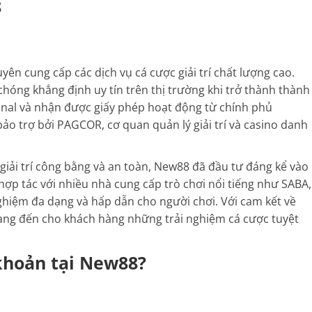
8
yên cung cấp các dịch vụ cá cược giải trí chất lượng cao.
óng khẳng định uy tín trên thị trường khi trở thành thành
onal và nhận được giấy phép hoạt động từ chính phủ
o trợ bởi PAGCOR, cơ quan quản lý giải trí và casino danh
iải trí công bằng và an toàn, New88 đã đầu tư đáng kể vào
ợp tác với nhiều nhà cung cấp trò chơi nổi tiếng như SABA,
hiệm đa dạng và hấp dẫn cho người chơi. Với cam kết về
ang đến cho khách hàng những trải nghiệm cá cược tuyệt
 khoản tại New88?