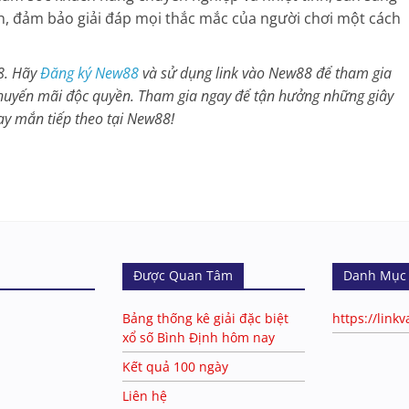
tuần, đảm bảo giải đáp mọi thắc mắc của người chơi một cách
8. Hãy
Đăng ký New88
và sử dụng link vào New88 để tham gia
khuyến mãi độc quyền. Tham gia ngay để tận hưởng những giây
may mắn tiếp theo tại New88!
Được Quan Tâm
Danh Mục
Bảng thống kê giải đặc biệt
https://link
xổ số Bình Định hôm nay
Kết quả 100 ngày
Liên hệ