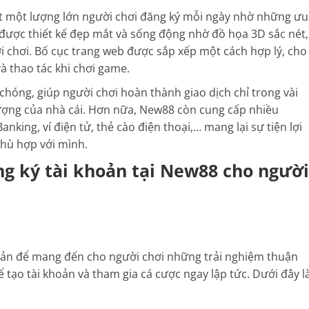
út một lượng lớn người chơi đăng ký mỗi ngày nhờ những ưu
 được thiết kế đẹp mắt và sống động nhờ đồ họa 3D sắc nét,
i chơi. Bố cục trang web được sắp xếp một cách hợp lý, cho
 thao tác khi chơi game.
chóng, giúp người chơi hoàn thành giao dịch chỉ trong vài
lượng của nhà cái. Hơn nữa, New88 còn cung cấp nhiều
king, ví điện tử, thẻ cào điện thoại,… mang lại sự tiện lợi
phù hợp với mình.
ng ký tài khoản tại New88 cho người
hoản để mang đến cho người chơi những trải nghiệm thuận
hể tạo tài khoản và tham gia cá cược ngay lập tức. Dưới đây l