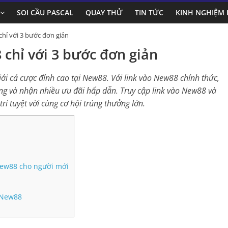
SOI CẦU PASCAL
QUAY THỬ
TIN TỨC
KINH NGHIỆM 
hỉ với 3 bước đơn giản
chỉ với 3 bước đơn giản
 cá cược đỉnh cao tại New88. Với link vào New88 chính thức,
ạng và nhận nhiều ưu đãi hấp dẫn. Truy cập link vào New88 và
rí tuyệt vời cùng cơ hội trúng thưởng lớn.
 New88 cho người mới
i New88