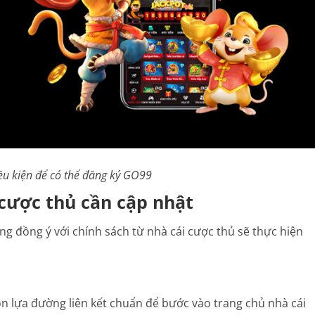
ều kiện để có thể đăng ký GO99
ược thủ cần cập nhật
ng đồng ý với chính sách từ nhà cái cược thủ sẽ thực hiện
n lựa đường liên kết chuẩn để bước vào trang chủ nhà cái