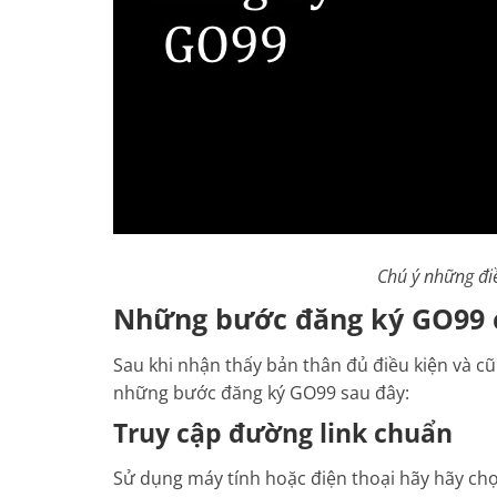
Chú ý những đi
Những bước đăng ký GO99 c
Sau khi nhận thấy bản thân đủ điều kiện và cũ
những bước đăng ký GO99 sau đây:
Truy cập đường link chuẩn
Sử dụng máy tính hoặc điện thoại hãy hãy chọ