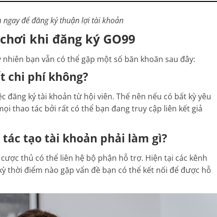
 ngay để đăng ký thuận lợi tài khoản
chơi khi đăng ký GO99
tuy nhiên bạn vẫn có thể gặp một số băn khoăn sau đây:
t chi phí không?
ệc đăng ký tài khoản từ hội viên. Thế nên nếu có bất kỳ yêu
mọi thao tác bởi rất có thể bạn đang truy cập liên kết giả
tác tạo tài khoản phải làm gì?
ược thủ có thể liên hệ bộ phận hỗ trợ. Hiện tại các kênh
 kỳ thời điểm nào gặp vấn đề bạn có thể kết nối để được hỗ