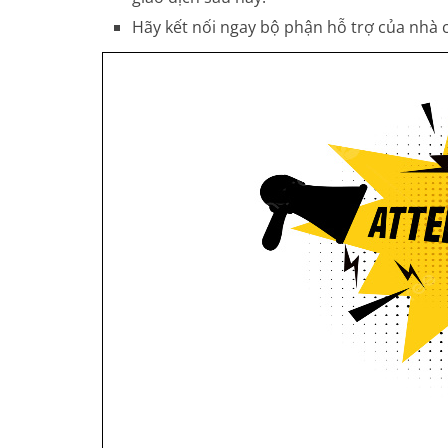
Hãy kết nối ngay bộ phận hỗ trợ của nhà cá