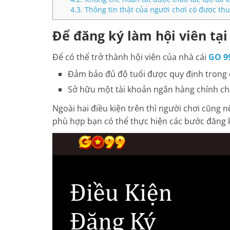
4.3.
Thông tin thật của người chơi có được thu
Để đăng ký làm hội viên tạ
Để có thể trở thành hội viên của nhà cái
GO 9
Đảm bảo đủ độ tuổi được quy định trong c
Sở hữu một tài khoản ngân hàng chính ch
Ngoài hai điều kiện trên thì người chơi cũng 
phù hợp bạn có thể thực hiện các bước đăng k