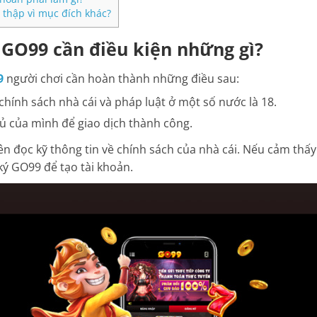
 thập vì mục đích khác?
i GO99 cần điều kiện những gì?
9
người chơi cần hoàn thành những điều sau:
hính sách nhà cái và pháp luật ở một số nước là 18.
ủ của mình để giao dịch thành công.
nên đọc kỹ thông tin về chính sách của nhà cái. Nếu cảm thấy
ý GO99 để tạo tài khoản.