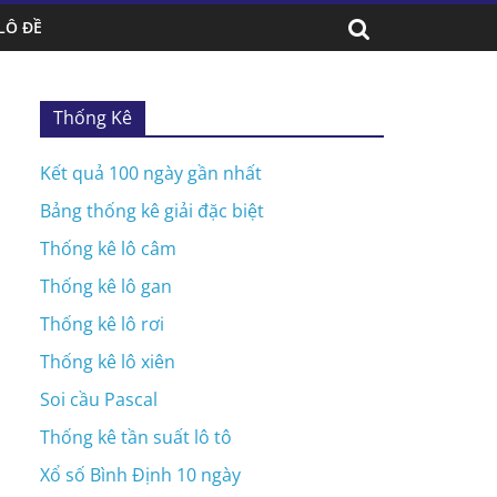
LÔ ĐỀ
Thống Kê
Kết quả 100 ngày gần nhất
a
Bảng thống kê giải đặc biệt
Thống kê lô câm
Thống kê lô gan
Thống kê lô rơi
Thống kê lô xiên
Soi cầu Pascal
Thống kê tần suất lô tô
Xổ số Bình Định 10 ngày