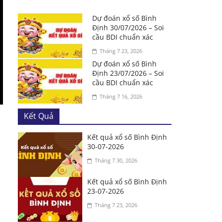
Dự đoán xổ số Bình
Định 30/07/2026 – Soi
cầu BDI chuẩn xác
Tháng 7 23, 2026
Dự đoán xổ số Bình
Định 23/07/2026 – Soi
cầu BDI chuẩn xác
Tháng 7 16, 2026
Kết Quả
Kết quả xổ số Bình Định
30-07-2026
Tháng 7 30, 2026
Kết quả xổ số Bình Định
23-07-2026
Tháng 7 23, 2026