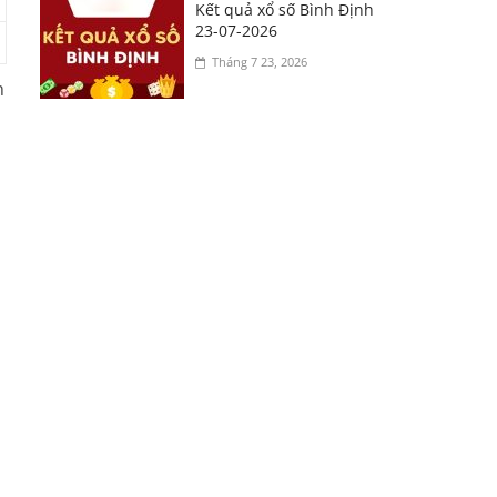
Kết quả xổ số Bình Định
23-07-2026
Tháng 7 23, 2026
n