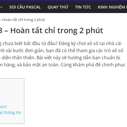
SOI CẦU PASCAL
QUAY THỬ
TIN TỨC
KINH NGHIỆM 
– Hoàn tất chỉ trong 2 phút
8 – Hoàn tất chỉ trong 2 phút
chưa biết bắt đầu từ đâu? Đăng ký chơi xổ số tại nhà cái
ới vài bước đơn giản, bạn đã có thể tham gia các trò xổ số
diện thân thiện. Bài viết này sẽ hướng dẫn bạn chuẩn bị
ngân hàng, và bảo mật an toàn. Cùng khám phá để chinh phục
anh?
t thông tin