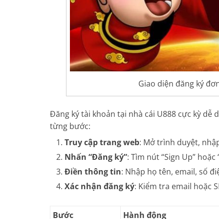
Giao diện đăng ký đơn 
Đăng ký tài khoản tại nhà cái U888 cực kỳ dễ d
từng bước:
Truy cập trang web
: Mở trình duyệt, nhậ
Nhấn “Đăng ký”
: Tìm nút “Sign Up” hoặc
Điền thông tin
: Nhập họ tên, email, số đ
Xác nhận đăng ký
: Kiểm tra email hoặc 
Bước
Hành động