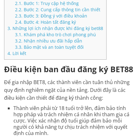
2.1.
Bước 1: Truy cập hệ thống
2.2.
Bước 2: Cung cấp thông tin cần thiết
2.3.
Bước 3: Đồng ý với điều khoản
2.4.
Bước 4: Hoàn tất đăng ký
3.
Những lợi ích nhận được khi đăng ký bet88
3.1.
Khám phá kho trò chơi phong phú
3.2.
Nhận nhiều ưu đãi hấp dẫn
3.3.
Bảo mật và an toàn tuyệt đối
4.
Lời kết
Điều kiện ban đầu đăng ký BET88
Để gia nhập BET8, các thành viên cần tuân thủ những
quy định nghiêm ngặt của nền tảng. Dưới đây là các
điều kiện cần thiết để đăng ký thành công:
Thành viên phải từ 18 tuổi trở lên, đảm bảo tính
hợp pháp và trách nhiệm cá nhân khi tham gia cá
cược. Việc xác nhận độ tuổi giúp đảm bảo mỗi
người có khả năng tự chịu trách nhiệm với quyết
định của mình.