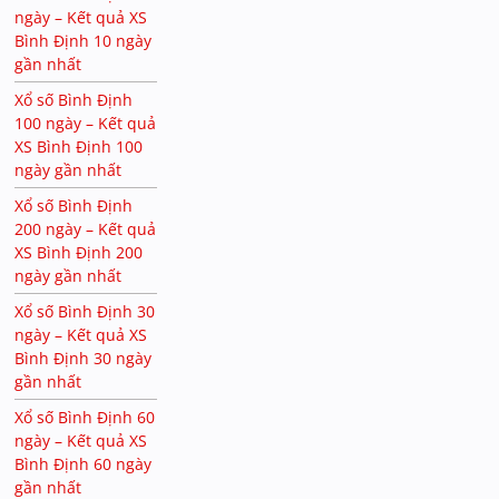
ngày – Kết quả XS
Bình Định 10 ngày
gần nhất
Xổ số Bình Định
100 ngày – Kết quả
XS Bình Định 100
ngày gần nhất
Xổ số Bình Định
200 ngày – Kết quả
XS Bình Định 200
ngày gần nhất
Xổ số Bình Định 30
ngày – Kết quả XS
Bình Định 30 ngày
gần nhất
Xổ số Bình Định 60
ngày – Kết quả XS
Bình Định 60 ngày
gần nhất