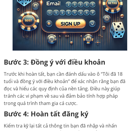
Bước 3: Đồng ý với điều khoản
Trước khi hoàn tất, bạn cần đánh dấu vào ô “Tôi đã 18
tuổi và đồng ý với điều khoản” để xác nhận rằng bạn đã
đọc và hiểu các quy định của nền tảng. Điều này giúp
tránh các vi phạm về sau và đảm bảo tính hợp pháp
trong quá trình tham gia cá cược.
Bước 4: Hoàn tất đăng ký
Kiểm tra kỹ lại tất cả thông tin bạn đã nhập và nhấn