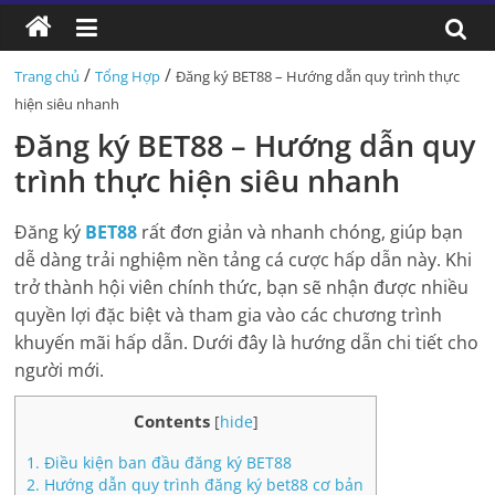
/
/
Trang chủ
Tổng Hợp
Đăng ký BET88 – Hướng dẫn quy trình thực
hiện siêu nhanh
Đăng ký BET88 – Hướng dẫn quy
trình thực hiện siêu nhanh
Đăng ký
BET88
rất đơn giản và nhanh chóng, giúp bạn
dễ dàng trải nghiệm nền tảng cá cược hấp dẫn này. Khi
trở thành hội viên chính thức, bạn sẽ nhận được nhiều
quyền lợi đặc biệt và tham gia vào các chương trình
khuyến mãi hấp dẫn. Dưới đây là hướng dẫn chi tiết cho
người mới.
Contents
[
hide
]
1.
Điều kiện ban đầu đăng ký BET88
2.
Hướng dẫn quy trình đăng ký bet88 cơ bản