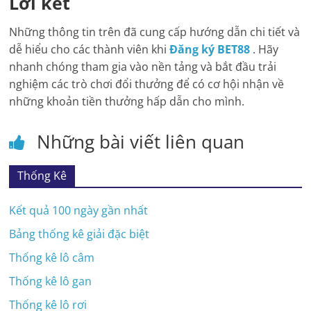
Lời kết
Những thông tin trên đã cung cấp hướng dẫn chi tiết và
dễ hiểu cho các thành viên khi
Đăng ký BET88
. Hãy
nhanh chóng tham gia vào nền tảng và bắt đầu trải
nghiệm các trò chơi đổi thưởng để có cơ hội nhận về
những khoản tiền thưởng hấp dẫn cho mình.
Những bài viết liên quan
Thống Kê
Kết quả 100 ngày gần nhất
Bảng thống kê giải đặc biệt
Thống kê lô câm
Thống kê lô gan
Thống kê lô rơi