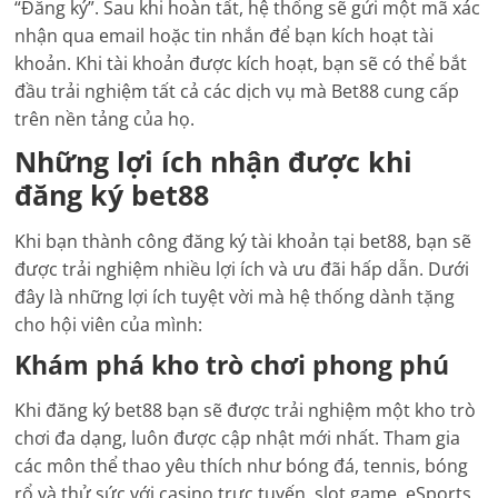
“Đăng ký”. Sau khi hoàn tất, hệ thống sẽ gửi một mã xác
nhận qua email hoặc tin nhắn để bạn kích hoạt tài
khoản. Khi tài khoản được kích hoạt, bạn sẽ có thể bắt
đầu trải nghiệm tất cả các dịch vụ mà Bet88 cung cấp
trên nền tảng của họ.
Những lợi ích nhận được khi
đăng ký bet88
Khi bạn thành công đăng ký tài khoản tại bet88, bạn sẽ
được trải nghiệm nhiều lợi ích và ưu đãi hấp dẫn. Dưới
đây là những lợi ích tuyệt vời mà hệ thống dành tặng
cho hội viên của mình:
Khám phá kho trò chơi phong phú
Khi đăng ký bet88 bạn sẽ được trải nghiệm một kho trò
chơi đa dạng, luôn được cập nhật mới nhất. Tham gia
các môn thể thao yêu thích như bóng đá, tennis, bóng
rổ và thử sức với casino trực tuyến, slot game, eSports.