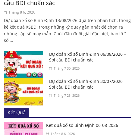
cầu BDI chuẩn xác
Tháng 8 6, 2026
Dự đoán xổ số Bình Định 13/08/2026 dựa trên phân tích, thống
kê kết quả XSBDI trong những kỳ quay gần nhất để chọn ra
những cặp số may mắn. Chốt đầu đuôi giải đặc biệt, bao lô 2
số,...
Dự đoán xổ số Bình Định 06/08/2026 –
Soi cầu BDI chuẩn xác
Tháng 7 30, 2026
Dự đoán xổ số Bình Định 30/07/2026 –
Soi cầu BDI chuẩn xác
Tháng 7 23, 2026
Kết Quả
Kết quả xổ số Bình Định 06-08-2026
Tháng 8 6, 2026