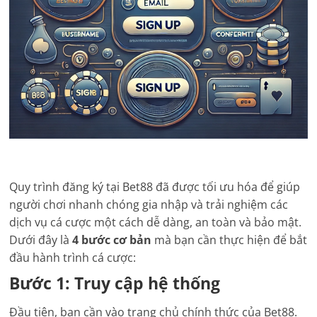
Quy trình đăng ký tại Bet88 đã được tối ưu hóa để giúp
người chơi nhanh chóng gia nhập và trải nghiệm các
dịch vụ cá cược một cách dễ dàng, an toàn và bảo mật.
Dưới đây là
4 bước cơ bản
mà bạn cần thực hiện để bắt
đầu hành trình cá cược:
Bước 1: Truy cập hệ thống
Đầu tiên, bạn cần vào trang chủ chính thức của Bet88.