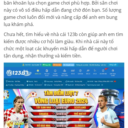
băn khoăn lựa chọn game chơi phù hợp. Bởi sân chơi
này có vô số điều hấp dẫn đang chờ đón bạn. Số lượng
game chơi luôn đổi mới và nâng cấp để anh em bung
lụa khám phá.
Chưa hết, tìm hiểu về nhà cái 123b còn giúp anh em tìm
kiếm được nhiều cơ hội làm giàu. Khi nhà cái này tổ
chức một loạt các khuyến mãi hấp dẫn để người chơi
tận dụng, nhận thưởng và kiếm tiền.