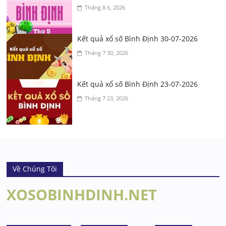
Tháng 8 6, 2026
Kết quả xổ số Bình Định 30-07-2026
Tháng 7 30, 2026
Kết quả xổ số Bình Định 23-07-2026
Tháng 7 23, 2026
Về Chúng Tôi
XOSOBINHDINH.NET