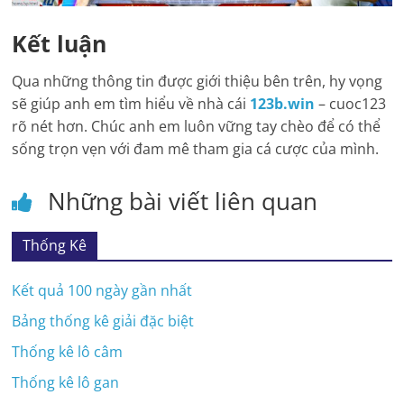
Kết luận
Qua những thông tin được giới thiệu bên trên, hy vọng
sẽ giúp anh em tìm hiểu về nhà cái
123b.win
– cuoc123
rõ nét hơn. Chúc anh em luôn vững tay chèo để có thể
sống trọn vẹn với đam mê tham gia cá cược của mình.
Những bài viết liên quan
Thống Kê
Kết quả 100 ngày gần nhất
Bảng thống kê giải đặc biệt
Thống kê lô câm
Thống kê lô gan