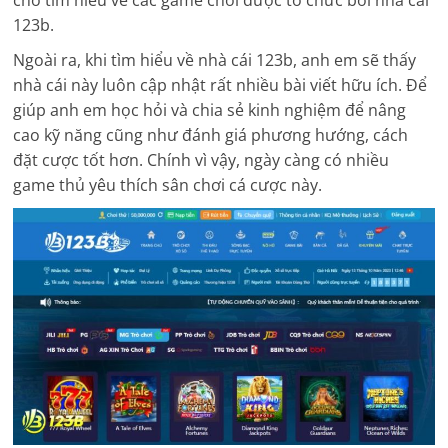
cho tìm hiểu về các game chơi được tổ chức bởi nhà cái
123b.
Ngoài ra, khi tìm hiểu về nhà cái 123b, anh em sẽ thấy
nhà cái này luôn cập nhật rất nhiều bài viết hữu ích. Để
giúp anh em học hỏi và chia sẻ kinh nghiệm để nâng
cao kỹ năng cũng như đánh giá phương hướng, cách
đặt cược tốt hơn. Chính vì vậy, ngày càng có nhiều
game thủ yêu thích sân chơi cá cược này.