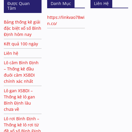
Được Quan
Danh Mục
Liên Hệ
Tâm
https://linkvao78wi
Bảng thống kê giải
n.co/
đặc biệt xổ số Bình
Định hôm nay
Kết quả 100 ngày
Liên hệ
Lô câm Bình Định
– Thống kê đầu
đuôi câm XSBDI
chính xác nhất
Lô gan XSBDI –
Thống kê lô gan
Bình Định lâu
chưa về
Lô rơi Bình Định –
Thống kê lô rơi từ
đề xổ số Bình Định