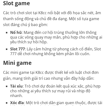
Slot game
Các trò chơi slot tại K8cc nổi bật với đồ họa sắc nét, âm
thanh sống động và chủ đề đa dạng. Một số tựa game
slot đáng chú ý bao gồm:
Nổ hũ
: Mang đến cơ hội trúng thưởng lớn thông
qua các vòng quay may mắn, phù hợp cho những ai
yêu thích sự hồi hộp.
Slot 777
: Lấy cảm hứng từ phong cách cổ điển, Slot
777 dễ chơi nhưng không kém phần lôi cuốn.
Mini game
Các mini game tại K8cc được thiết kế với luật chơi đơn
giản, mang tính giải trí cao nhưng vẫn đầy hấp dẫn:
Tài xỉu
: Trò chơi dự đoán kết quả xúc xắc, phù hợp
cho những ai yêu thích sự may rủi và nhịp độ
nhanh.
Xóc đĩa
: Một trò chơi dân gian quen thuộc, được tái