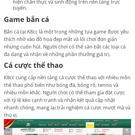
hiện chân thực và sinh động trên nền tảng trực
tuyến.
Game bắn cá
Bắn cá tại K8cc là một trong những tựa game được yêu
thích nhờ vào đồ họa đẹp mắt và lối chơi đơn giản
nhưng cuốn hút. Người chơi có thể săn bắt các loại cá
đa dạng và nhận về những phần thưởng giá trị.
Cá cược thể thao
K8cc cung cấp nền tảng cá cược thể thao với nhiều môn
thể thao phổ biến như bóng đá, bóng rổ, tennis và
nhiều môn khác. Người chơi có thể tham gia đặt cược
với tỷ lệ kèo cạnh tranh và nhận kết quả cập nhật
nhanh chóng, mang lại trải nghiệm cá cược mượt mà và
thú vị.