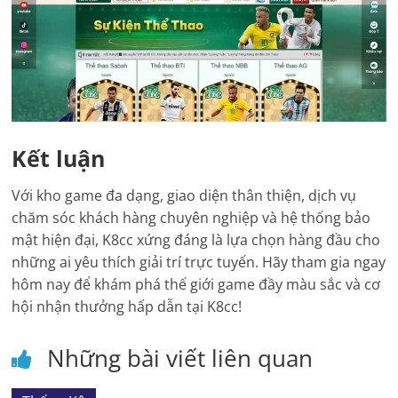
Kết luận
Với kho game đa dạng, giao diện thân thiện, dịch vụ
chăm sóc khách hàng chuyên nghiệp và hệ thống bảo
mật hiện đại, K8cc xứng đáng là lựa chọn hàng đầu cho
những ai yêu thích giải trí trực tuyến. Hãy tham gia ngay
hôm nay để khám phá thế giới game đầy màu sắc và cơ
hội nhận thưởng hấp dẫn tại K8cc!
Những bài viết liên quan