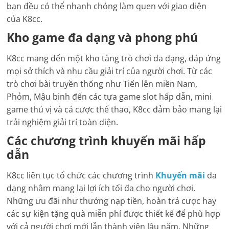
bạn đều có thể nhanh chóng làm quen với giao diện
của K8cc.
Kho game đa dạng và phong phú
K8cc mang đến một kho tàng trò chơi đa dạng, đáp ứng
mọi sở thích và nhu cầu giải trí của người chơi. Từ các
trò chơi bài truyền thống như Tiến lên miền Nam,
Phỏm, Mậu binh đến các tựa game slot hấp dẫn, mini
game thú vị và cá cược thể thao, K8cc đảm bảo mang lại
trải nghiệm giải trí toàn diện.
Các chương trình khuyến mãi hấp
dẫn
K8cc liên tục tổ chức các chương trình
Khuyến mãi
đa
dạng nhằm mang lại lợi ích tối đa cho người chơi.
Những ưu đãi như thưởng nạp tiền, hoàn trả cược hay
các sự kiện tặng quà miễn phí được thiết kế để phù hợp
với cả người chơi mới lẫn thành viên lâu năm. Những