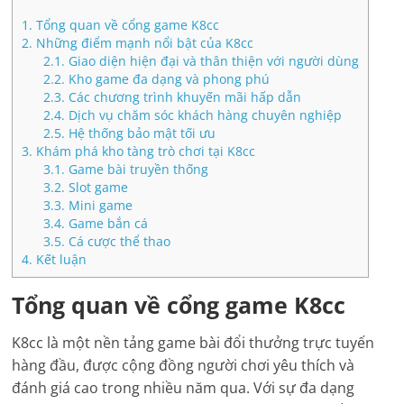
1.
Tổng quan về cổng game K8cc
2.
Những điểm mạnh nổi bật của K8cc
2.1.
Giao diện hiện đại và thân thiện với người dùng
2.2.
Kho game đa dạng và phong phú
2.3.
Các chương trình khuyến mãi hấp dẫn
2.4.
Dịch vụ chăm sóc khách hàng chuyên nghiệp
2.5.
Hệ thống bảo mật tối ưu
3.
Khám phá kho tàng trò chơi tại K8cc
3.1.
Game bài truyền thống
3.2.
Slot game
3.3.
Mini game
3.4.
Game bắn cá
3.5.
Cá cược thể thao
4.
Kết luận
Tổng quan về cổng game K8cc
K8cc là một nền tảng game bài đổi thưởng trực tuyến
hàng đầu, được cộng đồng người chơi yêu thích và
đánh giá cao trong nhiều năm qua. Với sự đa dạng