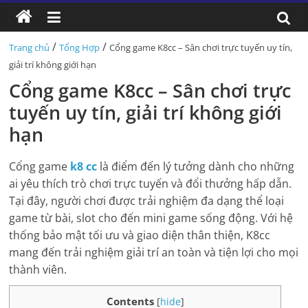
/
/
Trang chủ
Tổng Hợp
Cổng game K8cc – Sân chơi trực tuyến uy tín,
giải trí không giới hạn
Cổng game K8cc – Sân chơi trực
tuyến uy tín, giải trí không giới
hạn
Cổng game
k8 cc
là điểm đến lý tưởng dành cho những
ai yêu thích trò chơi trực tuyến và đổi thưởng hấp dẫn.
Tại đây, người chơi được trải nghiệm đa dạng thể loại
game từ bài, slot cho đến mini game sống động. Với hệ
thống bảo mật tối ưu và giao diện thân thiện, K8cc
mang đến trải nghiệm giải trí an toàn và tiện lợi cho mọi
thành viên.
Contents
[
hide
]