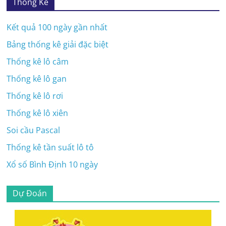
Thống Kê
Kết quả 100 ngày gần nhất
Bảng thống kê giải đặc biệt
Thống kê lô câm
Thống kê lô gan
Thống kê lô rơi
Thống kê lô xiên
Soi cầu Pascal
Thống kê tần suất lô tô
Xổ số Bình Định 10 ngày
Dự Đoán