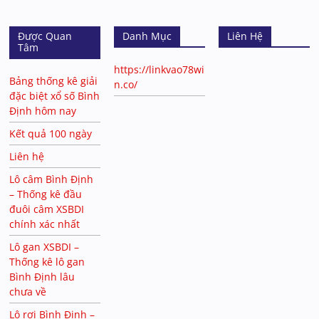
Được Quan
Danh Mục
Liên Hệ
Tâm
https://linkvao78wi
Bảng thống kê giải
n.co/
đặc biệt xổ số Bình
Định hôm nay
Kết quả 100 ngày
Liên hệ
Lô câm Bình Định
– Thống kê đầu
đuôi câm XSBDI
chính xác nhất
Lô gan XSBDI –
Thống kê lô gan
Bình Định lâu
chưa về
Lô rơi Bình Định –