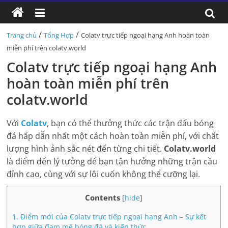
/
/
Trang chủ
Tổng Hợp
Colatv trực tiếp ngoại hạng Anh hoàn toàn
miễn phí trên colatv.world
Colatv trực tiếp ngoại hạng Anh
hoàn toàn miễn phí trên
colatv.world
Với
Colatv
, bạn có thể thưởng thức các trận đấu bóng
đá hấp dẫn nhất một cách hoàn toàn miễn phí, với chất
lượng hình ảnh sắc nét đến từng chi tiết.
Colatv.world
là điểm đến lý tưởng để bạn tận hưởng những trận cầu
đỉnh cao, cùng với sự lôi cuốn không thể cưỡng lại.
Contents
[
hide
]
1.
Điểm mới của Colatv trực tiếp ngoại hạng Anh – Sự kết
hợp giữa đam mê bóng đá và kiến thức