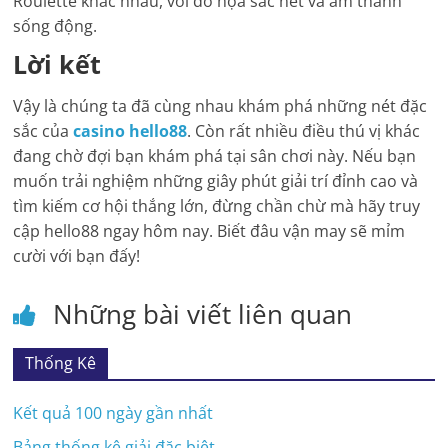
Roulette khác nhau, với đồ họa sắc nét và âm thanh
sống động.
Lời kết
Vậy là chúng ta đã cùng nhau khám phá những nét đặc
sắc của
casino hello88
. Còn rất nhiều điều thú vị khác
đang chờ đợi bạn khám phá tại sân chơi này. Nếu bạn
muốn trải nghiệm những giây phút giải trí đỉnh cao và
tìm kiếm cơ hội thắng lớn, đừng chần chừ mà hãy truy
cập hello88 ngay hôm nay. Biết đâu vận may sẽ mỉm
cười với bạn đấy!
Những bài viết liên quan
Thống Kê
Kết quả 100 ngày gần nhất
Bảng thống kê giải đặc biệt