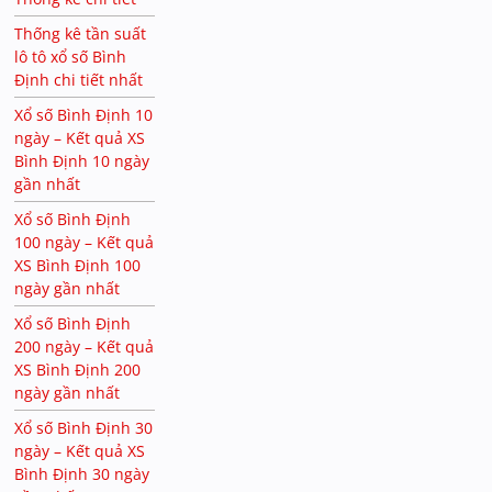
Thống kê tần suất
lô tô xổ số Bình
Định chi tiết nhất
Xổ số Bình Định 10
ngày – Kết quả XS
Bình Định 10 ngày
gần nhất
Xổ số Bình Định
100 ngày – Kết quả
XS Bình Định 100
ngày gần nhất
Xổ số Bình Định
200 ngày – Kết quả
XS Bình Định 200
ngày gần nhất
Xổ số Bình Định 30
ngày – Kết quả XS
Bình Định 30 ngày