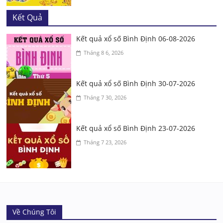
Kết Quả
Kết quả xổ số Bình Định 06-08-2026
Tháng 8 6, 2026
Kết quả xổ số Bình Định 30-07-2026
Tháng 7 30, 2026
Kết quả xổ số Bình Định 23-07-2026
Tháng 7 23, 2026
Về Chúng Tôi