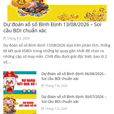
Dự đoán xổ số Bình Định 13/08/2026 – Soi
cầu BDI chuẩn xác
Tháng 8 6, 2026
Dự đoán xổ số Bình Định 13/08/2026 dựa trên phân tích, thống
kê kết quả XSBDI trong những kỳ quay gần nhất để chọn ra
những cặp số may mắn. Chốt đầu đuôi giải đặc biệt, bao lô 2
số,...
Dự đoán xổ số Bình Định 06/08/2026 –
Soi cầu BDI chuẩn xác
Tháng 7 30, 2026
Dự đoán xổ số Bình Định 30/07/2026 –
Soi cầu BDI chuẩn xác
Tháng 7 23, 2026