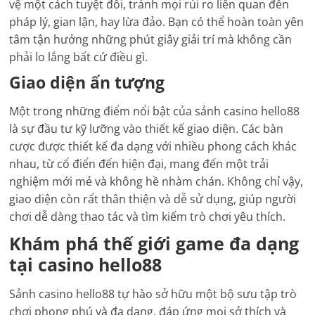
vệ một cách tuyệt đối, tránh mọi rủi ro liên quan đến
pháp lý, gian lận, hay lừa đảo. Bạn có thể hoàn toàn yên
tâm tận hưởng những phút giây giải trí mà không cần
phải lo lắng bất cứ điều gì.
Giao diện ấn tượng
Một trong những điểm nổi bật của sảnh casino hello88
là sự đầu tư kỹ lưỡng vào thiết kế giao diện. Các bàn
cược được thiết kế đa dạng với nhiều phong cách khác
nhau, từ cổ điển đến hiện đại, mang đến một trải
nghiệm mới mẻ và không hề nhàm chán. Không chỉ vậy,
giao diện còn rất thân thiện và dễ sử dụng, giúp người
chơi dễ dàng thao tác và tìm kiếm trò chơi yêu thích.
Khám phá thế giới game đa dạng
tại casino hello88
Sảnh casino hello88 tự hào sở hữu một bộ sưu tập trò
chơi phong phú và đa dạng, đáp ứng mọi sở thích và