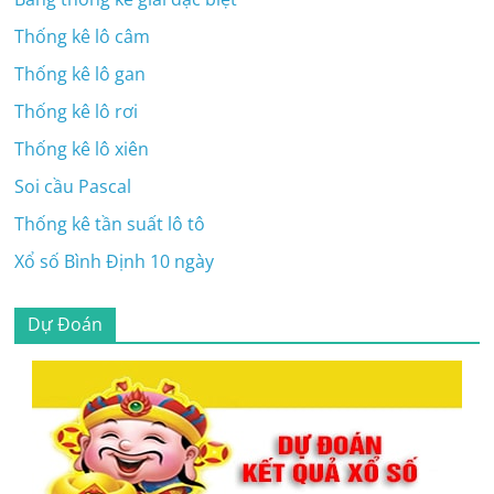
Thống kê lô câm
Thống kê lô gan
Thống kê lô rơi
Thống kê lô xiên
Soi cầu Pascal
Thống kê tần suất lô tô
Xổ số Bình Định 10 ngày
Dự Đoán