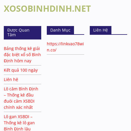
XOSOBINHDINH.NET
Được Quan
Danh Mục
Liên Hệ
Tâm
https://linkvao78wi
Bảng thống kê giải
n.co/
đặc biệt xổ số Bình
Định hôm nay
Kết quả 100 ngày
Liên hệ
Lô câm Bình Định
– Thống kê đầu
đuôi câm XSBDI
chính xác nhất
Lô gan XSBDI –
Thống kê lô gan
Bình Định lâu