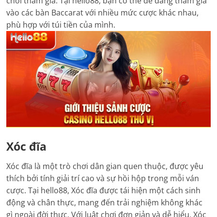
chơi tham gia. Tại hello88, bạn có thể dễ dàng tham gia
vào các bàn Baccarat với nhiều mức cược khác nhau,
phù hợp với túi tiền của mình.
Xóc đĩa
Xóc đĩa là một trò chơi dân gian quen thuộc, được yêu
thích bởi tính giải trí cao và sự hồi hộp trong mỗi ván
cược. Tại hello88, Xóc đĩa được tái hiện một cách sinh
động và chân thực, mang đến trải nghiệm không khác
gì ngoài đời thực. Với luật chơi đơn giản và dễ hiểu, Xóc