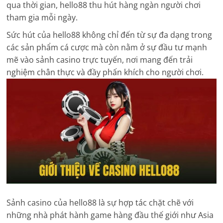
qua thời gian, hello88 thu hút hàng ngàn người chơi
tham gia mỗi ngày.
Sức hút của hello88 không chỉ đến từ sự đa dạng trong
các sản phẩm cá cược mà còn nằm ở sự đầu tư mạnh
mẽ vào sảnh casino trực tuyến, nơi mang đến trải
nghiệm chân thực và đầy phấn khích cho người chơi.
Sảnh casino của hello88 là sự hợp tác chặt chẽ với
những nhà phát hành game hàng đầu thế giới như Asia