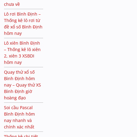
chưa về
Lô rơi Bình Định –
Thống kê lô rơi từ
đề xổ số Bình Định
hôm nay
Lô xiên Bình Định
– Thống kê lô xiên
2, xiên 3 XSBDI
hôm nay
Quay thử xổ số
Bình Định hôm
nay – Quay thử XS
Bình Định giờ
hoàng đạo
Soi cầu Pascal
Bình Định hôm
nay nhanh và
chính xác nhất
Thống kê chi tiết