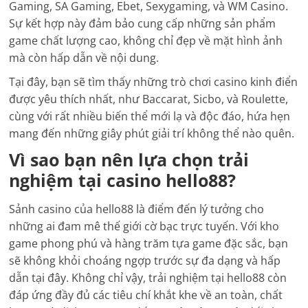
Gaming, SA Gaming, Ebet, Sexygaming, và WM Casino.
Sự kết hợp này đảm bảo cung cấp những sản phẩm
game chất lượng cao, không chỉ đẹp về mặt hình ảnh
mà còn hấp dẫn về nội dung.
Tại đây, bạn sẽ tìm thấy những trò chơi casino kinh điển
được yêu thích nhất, như Baccarat, Sicbo, và Roulette,
cùng với rất nhiều biến thể mới lạ và độc đáo, hứa hẹn
mang đến những giây phút giải trí không thể nào quên.
Vì sao bạn nên lựa chọn trải
nghiệm tại casino hello88?
Sảnh casino của hello88 là điểm đến lý tưởng cho
những ai đam mê thế giới cờ bạc trực tuyến. Với kho
game phong phú và hàng trăm tựa game đặc sắc, bạn
sẽ không khỏi choáng ngợp trước sự đa dạng và hấp
dẫn tại đây. Không chỉ vậy, trải nghiệm tại hello88 còn
đáp ứng đầy đủ các tiêu chí khắt khe về an toàn, chất