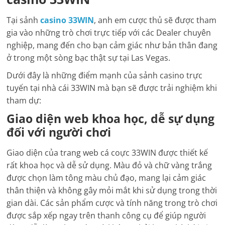
Tại sảnh
casino 33WIN
, anh em cược thủ sẽ được tham
gia vào những trò chơi trực tiếp với các Dealer chuyên
nghiệp, mang đến cho bạn cảm giác như bản thân đang
ở trong một sòng bạc thật sự tại Las Vegas.
Dưới đây là những điểm mạnh của sảnh casino trực
tuyến tại nhà cái 33WIN mà bạn sẽ được trải nghiệm khi
tham dự:
Giao diện web khoa học, dễ sự dụng
đối với người chơi
Giao diện của trang web cá coực 33WIN được thiết kế
rất khoa học và dễ sử dụng. Màu đỏ và chữ vàng trắng
được chọn làm tông màu chủ đạo, mang lại cảm giác
thân thiện và không gây mỏi mắt khi sử dụng trong thời
gian dài. Các sản phẩm cược và tính năng trong trò chơi
được sắp xếp ngay trên thanh công cụ để giúp người