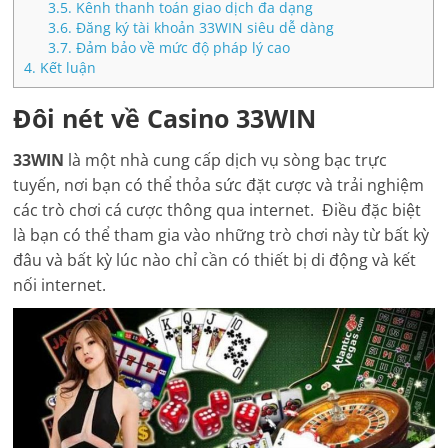
3.5.
Kênh thanh toán giao dịch đa dạng
3.6.
Đăng ký tài khoản 33WIN siêu dễ dàng
3.7.
Đảm bảo về mức độ pháp lý cao
4.
Kết luận
Đôi nét về Casino 33WIN
33WIN
là một nhà cung cấp dịch vụ sòng bạc trực
tuyến, nơi bạn có thể thỏa sức đặt cược và trải nghiệm
các trò chơi cá cược thông qua internet. Điều đặc biệt
là bạn có thể tham gia vào những trò chơi này từ bất kỳ
đâu và bất kỳ lúc nào chỉ cần có thiết bị di động và kết
nối internet.