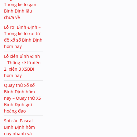
Thống kê lô gan
Bình Định lâu
chưa về
Lô rơi Bình Định –
Thống kê lô rơi từ
đề xổ số Bình Định
hôm nay
Lô xiên Bình Định
– Thống kê lô xiên
2, xiên 3 XSBDI
hôm nay
Quay thử xổ số
Bình Định hôm
nay – Quay thử XS
Bình Định giờ
hoàng đạo
Soi cầu Pascal
Bình Định hôm
nay nhanh và