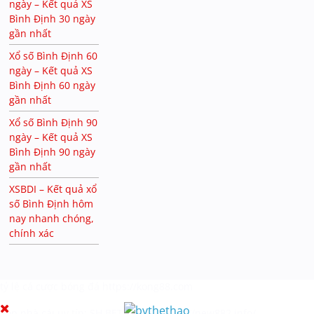
ngày – Kết quả XS
Bình Định 30 ngày
gần nhất
Xổ số Bình Định 60
ngày – Kết quả XS
Bình Định 60 ngày
gần nhất
Xổ số Bình Định 90
ngày – Kết quả XS
Bình Định 90 ngày
gần nhất
XSBDI – Kết quả xổ
số Bình Định hôm
nay nhanh chóng,
chính xác
tỷ lệ cá cược bóng đá
https://kong88.com
Top nhà cái uy tín:
SH BET
New88
https://new882.info/