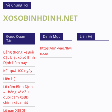
Về Chúng Tôi
XOSOBINHDINH.NET
Được Quan
Danh Mục
Liên Hệ
Tâm
https://linkvao78wi
Bảng thống kê giải
n.co/
đặc biệt xổ số Bình
Định hôm nay
Kết quả 100 ngày
Liên hệ
Lô câm Bình Định
– Thống kê đầu
đuôi câm XSBDI
chính xác nhất
Lô gan XSBDI –