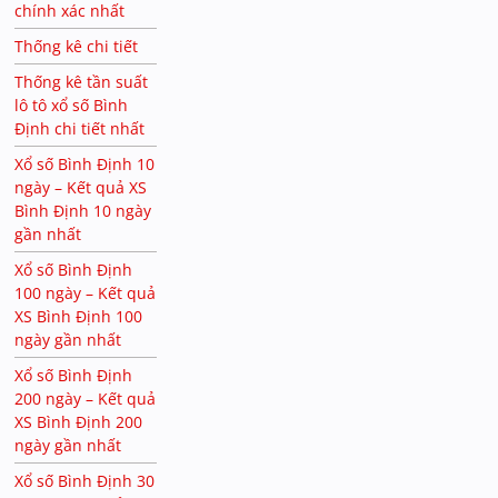
chính xác nhất
Thống kê chi tiết
Thống kê tần suất
lô tô xổ số Bình
Định chi tiết nhất
Xổ số Bình Định 10
ngày – Kết quả XS
Bình Định 10 ngày
gần nhất
Xổ số Bình Định
100 ngày – Kết quả
XS Bình Định 100
ngày gần nhất
Xổ số Bình Định
200 ngày – Kết quả
XS Bình Định 200
ngày gần nhất
Xổ số Bình Định 30