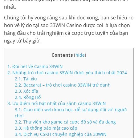
nhất.
Chúng tôi hy vọng rằng sau khi đọc xong, bạn sẽ hiểu rõ
hơn về lý do tại sao 33WIN Casino được coi là lựa chọn
hàng đầu cho trải nghiệm cá cược trực tuyến của bạn
ngay từ bây giờ.
Contents
[
hide
]
1.
Đôi nét về Casino 33WIN
2.
Những trò chơi casino 33WIN được yêu thích nhất 2024
2.1.
Tài xỉu
2.2.
Baccarat – trò chơi casino 33WIN trứ danh
2.3.
Xóc đĩa
2.4.
Rồng Hổ
3.
Ưu điểm nổi bật nhất của sảnh casino 33WIN
3.1.
Giao diện web khoa học, dễ sự dụng đối với người
chơi
3.2.
Thư viện kho game cá cược đồ sộ và đa dạng
3.3.
Hệ thống bảo mật cao cấp
3.4.
Dịch vụ CSKH chuyên nghiệp của 33WIN