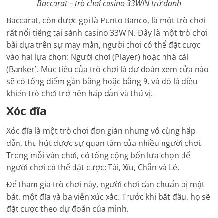
Baccarat – trò chơi casino 33WIN trứ danh
Baccarat, còn được gọi là Punto Banco, là một trò chơi
rất nổi tiếng tại sảnh casino 33WIN. Đây là một trò chơi
bài dựa trên sự may mắn, người chơi có thể đặt cược
vào hai lựa chọn: Người chơi (Player) hoặc nhà cái
(Banker). Mục tiêu của trò chơi là dự đoán xem cửa nào
sẽ có tổng điểm gần bằng hoặc bằng 9, và đó là điều
khiến trò chơi trở nên hấp dẫn và thú vị.
Xóc đĩa
Xóc đĩa là một trò chơi đơn giản nhưng vô cùng hấp
dẫn, thu hút được sự quan tâm của nhiều người chơi.
Trong mỗi ván chơi, có tổng cộng bốn lựa chọn để
người chơi có thể đặt cược: Tài, Xỉu, Chẵn và Lẻ.
Để tham gia trò chơi này, người chơi cần chuẩn bị một
bát, một đĩa và ba viên xúc xắc. Trước khi bắt đầu, họ sẽ
đặt cược theo dự đoán của mình.