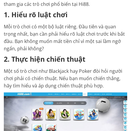
tham gia các trò chơi phổ biến tại Hi88.
1. Hiểu rõ luật chơi
Mỗi trò chơi có một bộ luật riêng. Đầu tiên và quan
trọng nhất, bạn cần phải hiểu rõ luật chơi trước khi bắt
đầu. Bạn không muốn mất tiền chỉ vì một sai lầm ngớ
ngẩn, phải không?
2. Thực hiện chiến thuật
Một số trò chơi như Blackjack hay Poker đòi hỏi người
chơi phải có chiến thuật. Nếu bạn muốn chiến thắng,
hãy tìm hiểu và áp dụng chiến thuật phù hợp.