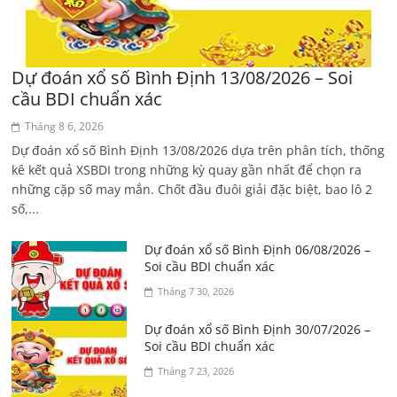
Dự đoán xổ số Bình Định 13/08/2026 – Soi
cầu BDI chuẩn xác
Tháng 8 6, 2026
Dự đoán xổ số Bình Định 13/08/2026 dựa trên phân tích, thống
kê kết quả XSBDI trong những kỳ quay gần nhất để chọn ra
những cặp số may mắn. Chốt đầu đuôi giải đặc biệt, bao lô 2
số,...
Dự đoán xổ số Bình Định 06/08/2026 –
Soi cầu BDI chuẩn xác
Tháng 7 30, 2026
Dự đoán xổ số Bình Định 30/07/2026 –
Soi cầu BDI chuẩn xác
Tháng 7 23, 2026