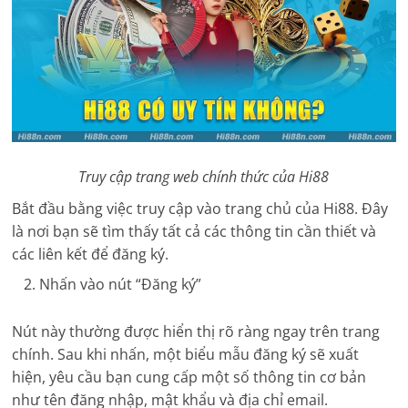
Truy cập trang web chính thức của Hi88
Bắt đầu bằng việc truy cập vào trang chủ của Hi88. Đây
là nơi bạn sẽ tìm thấy tất cả các thông tin cần thiết và
các liên kết để đăng ký.
Nhấn vào nút “Đăng ký”
Nút này thường được hiển thị rõ ràng ngay trên trang
chính. Sau khi nhấn, một biểu mẫu đăng ký sẽ xuất
hiện, yêu cầu bạn cung cấp một số thông tin cơ bản
như tên đăng nhập, mật khẩu và địa chỉ email.