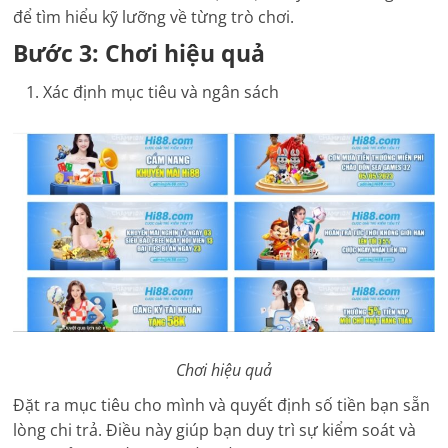
để tìm hiểu kỹ lưỡng về từng trò chơi.
Bước 3: Chơi hiệu quả
Xác định mục tiêu và ngân sách
Chơi hiệu quả
Đặt ra mục tiêu cho mình và quyết định số tiền bạn sẵn
lòng chi trả. Điều này giúp bạn duy trì sự kiểm soát và