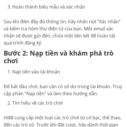
Hoàn thành biểu mẫu và xác nhận
Sau khi điền đầy đủ thông tin, hãy nhấn nút “Xác nhận”
và kiểm tra hòm thư điện tử của bạn. Một email xác
nhận sẽ được gửi đến, chứa một liên kết để hoàn tất
quá trình đăng ký.
Bước 2: Nạp tiền và khám phá trò
chơi
Nạp tiền vào tài khoản
Để bắt đầu chơi, bạn cần có số dư trong tài khoản. Truy
cập phần “Nạp tiền” và làm theo hướng dẫn.
Tìm hiểu về các trò chơi
Hi88 cung cấp một loạt các trò chơi từ cờ bạc, thể thao,
đến các trò số. Trước khi đặt cược, hãy dành thời gian