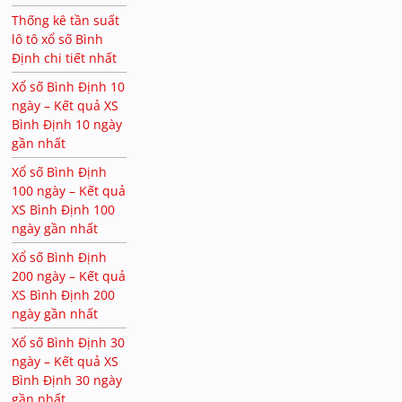
Thống kê tần suất
lô tô xổ số Bình
Định chi tiết nhất
Xổ số Bình Định 10
ngày – Kết quả XS
Bình Định 10 ngày
gần nhất
Xổ số Bình Định
100 ngày – Kết quả
XS Bình Định 100
ngày gần nhất
Xổ số Bình Định
200 ngày – Kết quả
XS Bình Định 200
ngày gần nhất
Xổ số Bình Định 30
ngày – Kết quả XS
Bình Định 30 ngày
gần nhất