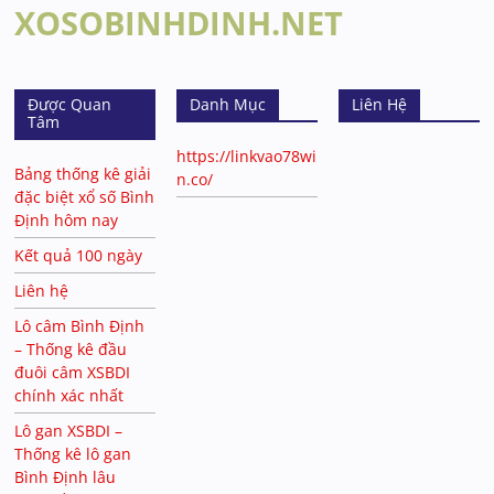
XOSOBINHDINH.NET
Được Quan
Danh Mục
Liên Hệ
Tâm
https://linkvao78wi
Bảng thống kê giải
n.co/
đặc biệt xổ số Bình
Định hôm nay
Kết quả 100 ngày
Liên hệ
Lô câm Bình Định
– Thống kê đầu
đuôi câm XSBDI
chính xác nhất
Lô gan XSBDI –
Thống kê lô gan
Bình Định lâu