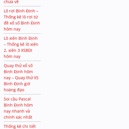
chưa về
Lô rơi Bình Định –
Thống kê lô rơi từ
đề xổ số Bình Định
hôm nay
Lô xiên Bình Định
– Thống kê lô xiên
2, xiên 3 XSBDI
hôm nay
Quay thử xổ số
Bình Định hôm
nay – Quay thử XS
Bình Định giờ
hoàng đạo
Soi cầu Pascal
Bình Định hôm
nay nhanh và
chính xác nhất
Thống kê chi tiết