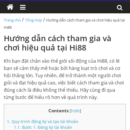
/
/
Trang chủ
Tổng Hợp
Hướng dẫn cách tham gia và chơi hiệu quả tại
Hi88
Hướng dẫn cách tham gia và
chơi hiệu quả tại Hi88
Khi bạn đặt chân vào thế giới sôi động của Hi88, có lẽ
bạn sẽ cảm thấy mê hoặc bởi hàng loạt trò chơi và cơ
hội thắng lớn. Tuy nhiên, để trở thành một người chơi
giỏi và đạt hiệu quả cao, việc biết cách tham gia và chơi
đúng cách là điều không thể thiếu. Hãy cùng đi qua
từng bước để hiểu rõ hơn về quá trình này.
Contents
[
hide
]
1.
Quy trình đăng ký và tạo tài khoản
1.1.
Bước 1: Đăng ký tài khoản