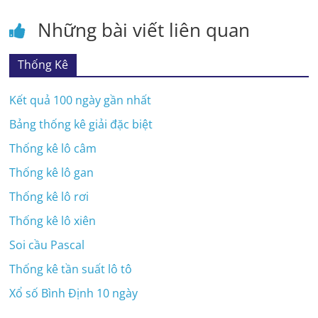
Những bài viết liên quan
Thống Kê
Kết quả 100 ngày gần nhất
Bảng thống kê giải đặc biệt
Thống kê lô câm
Thống kê lô gan
Thống kê lô rơi
Thống kê lô xiên
Soi cầu Pascal
Thống kê tần suất lô tô
Xổ số Bình Định 10 ngày