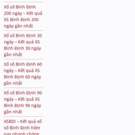
Xổ số Bình Định
200 ngày – Kết quả
XS Bình Định 200
ngày gần nhất
Xổ số Bình Định 30
ngày – Kết quả XS
Bình Định 30 ngày
gần nhất
Xổ số Bình Định 60
ngày – Kết quả XS
Bình Định 60 ngày
gần nhất
Xổ số Bình Định 90
ngày – Kết quả XS
Bình Định 90 ngày
gần nhất
XSBDI – Kết quả xổ
số Bình Định hôm
nay nhanh chóng,