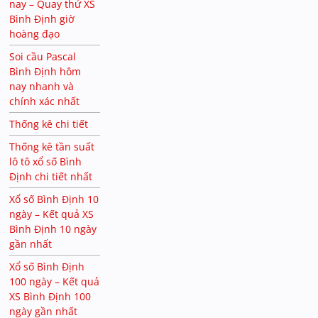
nay – Quay thử XS
Bình Định giờ
hoàng đạo
Soi cầu Pascal
Bình Định hôm
nay nhanh và
chính xác nhất
Thống kê chi tiết
Thống kê tần suất
lô tô xổ số Bình
Định chi tiết nhất
Xổ số Bình Định 10
ngày – Kết quả XS
Bình Định 10 ngày
gần nhất
Xổ số Bình Định
100 ngày – Kết quả
XS Bình Định 100
ngày gần nhất