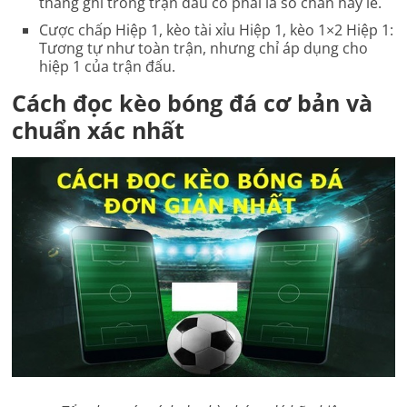
thắng ghi trong trận đấu có phải là số chẵn hay lẻ.
Cược chấp Hiệp 1, kèo tài xỉu Hiệp 1, kèo 1×2 Hiệp 1:
Tương tự như toàn trận, nhưng chỉ áp dụng cho
hiệp 1 của trận đấu.
Cách đọc kèo bóng đá cơ bản và
chuẩn xác nhất