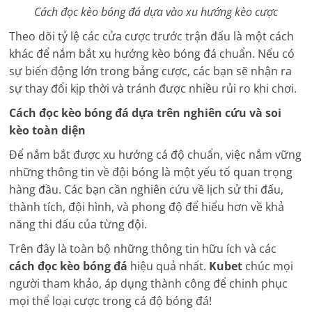
Cách đọc kèo bóng đá dựa vào xu hướng kèo cược
Theo dõi tỷ lệ các cửa cược trước trận đấu là một cách
khác để nắm bắt xu hướng kèo bóng đá chuẩn. Nếu có
sự biến động lớn trong bảng cược, các bạn sẽ nhận ra
sự thay đổi kịp thời và tránh được nhiều rủi ro khi chơi.
Cách đọc kèo bóng đá dựa trên nghiên cứu và soi
kèo toàn diện
Để nắm bắt được xu hướng cá độ chuẩn, việc nắm vững
những thông tin về đội bóng là một yếu tố quan trọng
hàng đầu. Các bạn cần nghiên cứu về lịch sử thi đấu,
thành tích, đội hình, và phong độ để hiểu hơn về khả
năng thi đấu của từng đội.
Trên đây là toàn bộ những thông tin hữu ích và các
cách đọc kèo bóng đá
hiệu quả nhất.
Kubet
chúc mọi
người tham khảo, áp dụng thành công để chinh phục
mọi thể loại cược trong cá độ bóng đá!