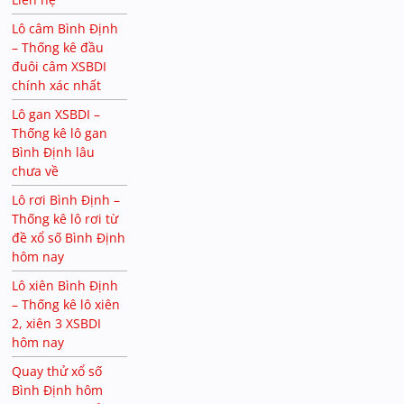
Lô câm Bình Định
– Thống kê đầu
đuôi câm XSBDI
chính xác nhất
Lô gan XSBDI –
Thống kê lô gan
Bình Định lâu
chưa về
Lô rơi Bình Định –
Thống kê lô rơi từ
đề xổ số Bình Định
hôm nay
Lô xiên Bình Định
– Thống kê lô xiên
2, xiên 3 XSBDI
hôm nay
Quay thử xổ số
Bình Định hôm