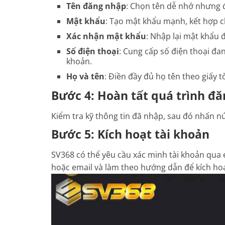
Tên đăng nhập
: Chọn tên dễ nhớ nhưng 
Mật khẩu
: Tạo mật khẩu mạnh, kết hợp c
Xác nhận mật khẩu
: Nhập lại mật khẩu 
Số điện thoại
: Cung cấp số điện thoại đa
khoản.
Họ và tên
: Điền đầy đủ họ tên theo giấy t
Bước 4: Hoàn tất quá trình đă
Kiểm tra kỹ thông tin đã nhập, sau đó nhấn n
Bước 5: Kích hoạt tài khoản
SV368 có thể yêu cầu xác minh tài khoản qua 
hoặc email và làm theo hướng dẫn để kích hoạ