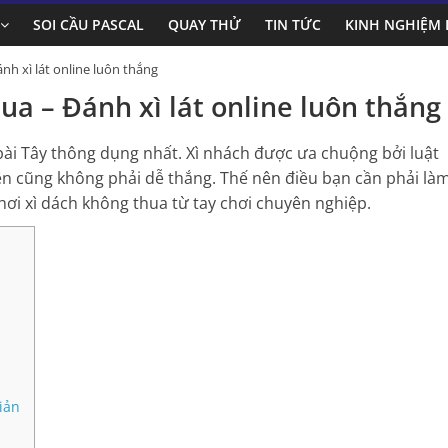
SOI CẦU PASCAL
QUAY THỬ
TIN TỨC
KINH NGHIỆM 
nh xì lát online luôn thắng
ua – Đánh xì lát online luôn thắng
 bài Tây thông dụng nhất. Xì nhách được ưa chuộng bởi luật
iên cũng không phải dễ thắng. Thế nên điều bạn cần phải là
hơi xì dách không thua từ tay chơi chuyên nghiệp.
giản