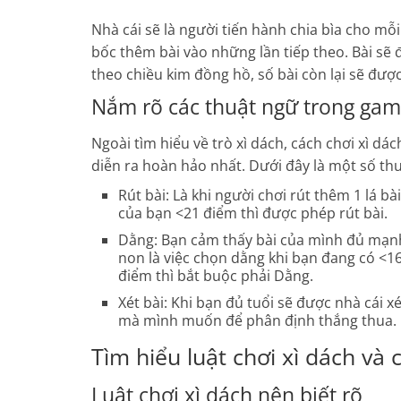
Nhà cái sẽ là người tiến hành chia bìa cho mỗi
bốc thêm bài vào những lần tiếp theo. Bài sẽ đ
theo chiều kim đồng hồ, số bài còn lại sẽ đượ
Nắm rõ các thuật ngữ trong gam
Ngoài tìm hiểu về trò xì dách, cách chơi xì dá
diễn ra hoàn hảo nhất. Dưới đây là một số th
Rút bài: Là khi người chơi rút thêm 1 lá bài
của bạn <21 điểm thì được phép rút bài.
Dằng: Bạn cảm thấy bài của mình đủ mạnh
non là việc chọn dằng khi bạn đang có <16
điểm thì bắt buộc phải Dằng.
Xét bài: Khi bạn đủ tuổi sẽ được nhà cái x
mà mình muốn để phân định thắng thua.
Tìm hiểu luật chơi xì dách và
Luật chơi xì dách nên biết rõ