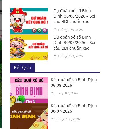
Dự đoán xổ số Bình
Định 06/08/2026 – Soi
cầu BDI chuẩn xác
Tháng 7 30, 2026
Dự đoán xổ số Bình
Định 30/07/2026 – Soi
cầu BDI chuẩn xác
Tháng 7 23, 2026
Kết Quả
Kết quả xổ số Bình Định
06-08-2026
Tháng 8 6, 2026
Kết quả xổ số Bình Định
30-07-2026
Tháng 7 30, 2026