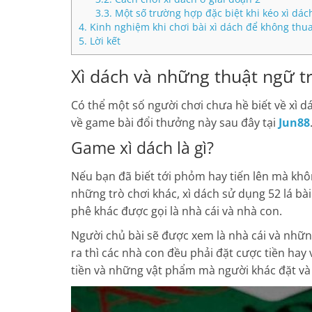
3.3.
Một số trường hợp đặc biệt khi kéo xì dá
4.
Kinh nghiệm khi chơi bài xì dách để không thu
5.
Lời kết
Xì dách và những thuật ngữ t
Có thể một số người chơi chưa hề biết về xì dá
về game bài đổi thưởng này sau đây tại
Jun88
Game xì dách là gì?
Nếu bạn đã biết tới phỏm hay tiến lên mà không
những trò chơi khác, xì dách sử dụng 52 lá bài
phê khác được gọi là nhà cái và nhà con.
Người chủ bài sẽ được xem là nhà cái và những
ra thì các nhà con đều phải đặt cược tiền ha
tiền và những vật phẩm mà người khác đặt và n