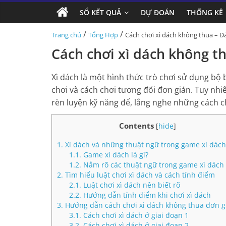
SỔ KẾT QUẢ
DỰ ĐOÁN
THỐNG KÊ
/
/
Trang chủ
Tổng Hợp
Cách chơi xì dách không thua – Đá
Cách chơi xì dách không th
Xì dách là một hình thức trò chơi sử dụng bộ
chơi và cách chơi tương đối đơn giản. Tuy nh
rèn luyện kỹ năng để, lắng nghe những cách c
Contents
[
hide
]
1.
Xì dách và những thuật ngữ trong game xì dách
1.1.
Game xì dách là gì?
1.2.
Nắm rõ các thuật ngữ trong game xì dách
2.
Tìm hiểu luật chơi xì dách và cách tính điểm
2.1.
Luật chơi xì dách nên biết rõ
2.2.
Hướng dẫn tính điểm khi chơi xì dách
3.
Hướng dẫn cách chơi xì dách không thua đơn 
3.1.
Cách chơi xì dách ở giai đoạn 1
3.2.
Cách chơi xì dách ở giai đoạn 2