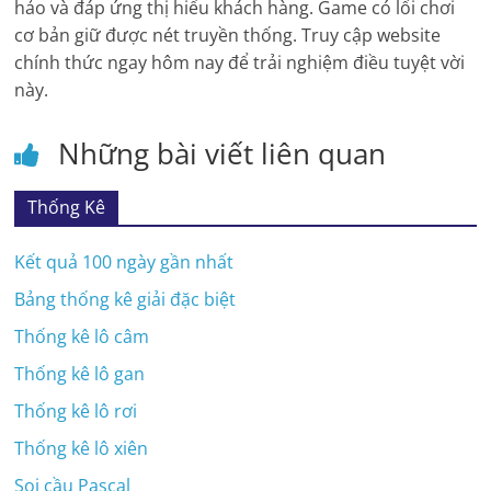
hảo và đáp ứng thị hiếu khách hàng. Game có lối chơi
cơ bản giữ được nét truyền thống. Truy cập website
chính thức ngay hôm nay để trải nghiệm điều tuyệt vời
này.
Những bài viết liên quan
Thống Kê
Kết quả 100 ngày gần nhất
Bảng thống kê giải đặc biệt
Thống kê lô câm
Thống kê lô gan
Thống kê lô rơi
Thống kê lô xiên
Soi cầu Pascal