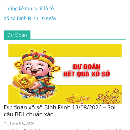
Thống kê tần suất lô tô
Xổ số Bình Định 10 ngày
Dự Đoán
Dự đoán xổ số Bình Định 13/08/2026 – Soi
cầu BDI chuẩn xác
Tháng 8 6, 2026